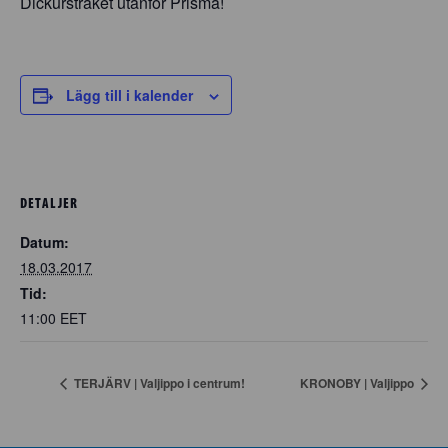
Dickurstråket utanför Prisma!
Lägg till i kalender
DETALJER
Datum:
18.03.2017
Tid:
11:00
EET
TERJÄRV | Valjippo i centrum!
KRONOBY | Valjippo