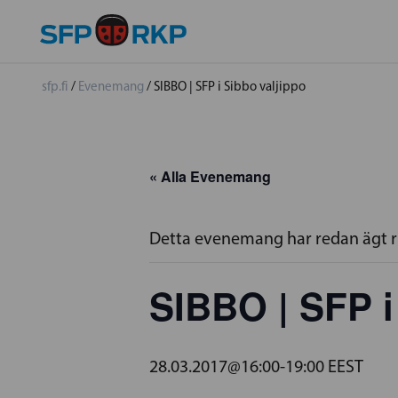
sfp.fi
/
Evenemang
/
SIBBO | SFP i Sibbo valjippo
« Alla Evenemang
Detta evenemang har redan ägt 
SIBBO | SFP i
28.03.2017@16:00
-
19:00
EEST