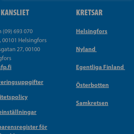
IKANSLIET
KRETSAR
Helsingfors
n (09) 693 070
, 00101 Helsingfors
Nyland
gatan 27, 00100
gfors
fp.fi
Egentliga Finland
reringsuppgifter
Österbotten
itetspolicy
Samkretsen
inställningar
arensregister för