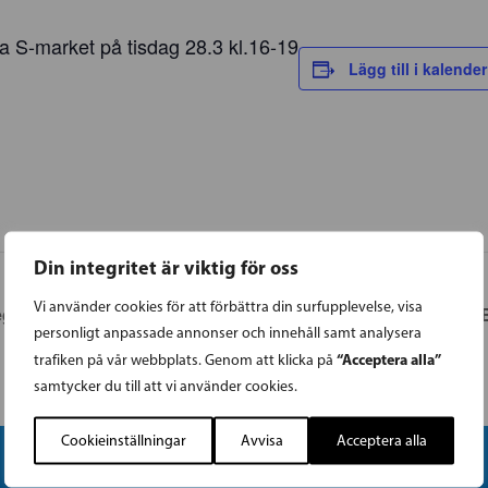
la S-market på tisdag 28.3 kl.16-19
Lägg till i kalender
Din integritet är viktig för oss
Vi använder cookies för att förbättra din surfupplevelse, visa
geringen Sipilä och svenskan vid Bock´s
BORGÅ | SFP i 
personligt anpassade annonser och innehåll samt analysera
årsmöte
“Acceptera alla”
trafiken på vår webbplats. Genom att klicka på
samtycker du till att vi använder cookies.
Cookieinställningar
Avvisa
Acceptera alla