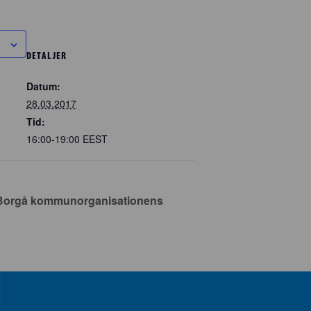
DETALJER
Datum:
28.03.2017
Tid:
16:00-19:00
EEST
Borgå kommunorganisationens