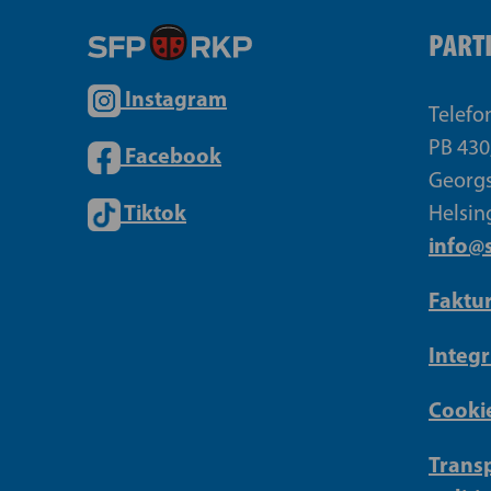
PART
Instagram
Telefo
PB 430
Facebook
Georgs
Tiktok
Helsin
info@s
Faktu
Integr
Cookie
Transp