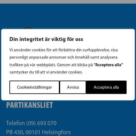
Din integritet är viktig för oss
Instagram
Vi använder cookies för att förbättra din surfupplevelse, visa
personligt anpassade annonser och innehåll samt analysera
Facebook
“Acceptera alla”
trafiken på vår webbplats. Genom att klicka på
samtycker du till att vi använder cookies.
Tiktok
Cookieinställningar
Avvisa
Acceptera alla
PARTIKANSLIET
Telefon (09) 693 070
PB 430, 00101 Helsingfors