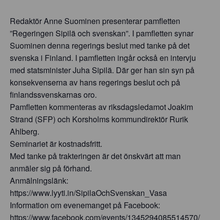
Redaktör Anne Suominen presenterar pamfletten
”Regeringen Sipilä och svenskan”. I pamfletten synar
Suominen denna regerings beslut med tanke på det
svenska i Finland. I pamfletten ingår också en intervju
med statsminister Juha Sipilä. Där ger han sin syn på
konsekvenserna av hans regerings beslut och på
finlandssvenskarnas oro.
Pamfletten kommenteras av riksdagsledamot Joakim
Strand (SFP) och Korsholms kommundirektör Rurik
Ahlberg.
Seminariet är kostnadsfritt.
Med tanke på trakteringen är det önskvärt att man
anmäler sig på förhand.
Anmälningslänk:
https://www.lyyti.in/SipilaOchSvenskan_Vasa
Information om evenemanget på Facebook:
https://www.facebook.com/events/1345294085514570/