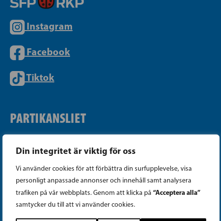
Instagram
Facebook
Tiktok
PARTIKANSLIET
Telefon (09) 693 070
Din integritet är viktig för oss
PB 430, 00101 Helsingfors
Vi använder cookies för att förbättra din surfupplevelse, visa
Georgsgatan 27, 00100 Helsingfors
personligt anpassade annonser och innehåll samt analysera
info@sfp.fi
“Acceptera alla”
trafiken på vår webbplats. Genom att klicka på
samtycker du till att vi använder cookies.
Faktureringsuppgifter