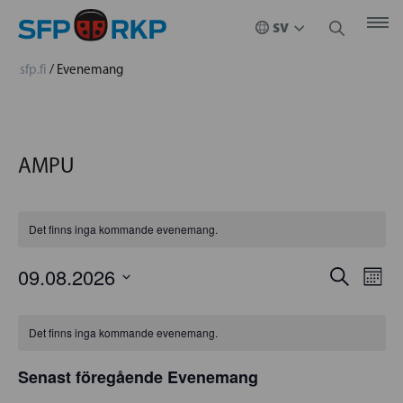
sfp.fi
/
Evenemang
AMPU
Det finns inga kommande evenemang.
EVENE
09.08.2026
EV
Sök
Måna
Välj
VYN
SEARC
KALENDER
datum.
Det finns inga kommande evenemang.
AND
AV
Senast föregående Evenemang
VIEWS
EVENEMANG