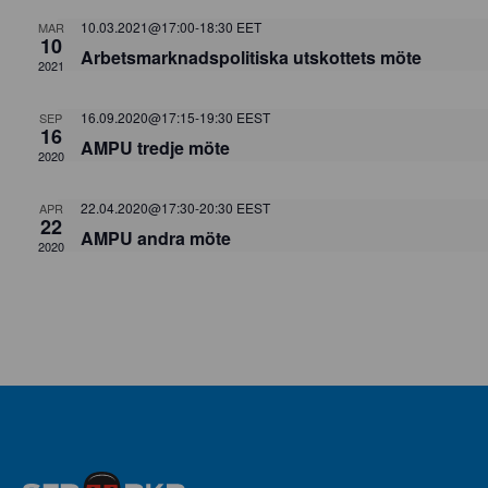
NAVIGA
10.03.2021@17:00
-
18:30
EET
MAR
10
Arbetsmarknadspolitiska utskottets möte
2021
16.09.2020@17:15
-
19:30
EEST
SEP
16
AMPU tredje möte
2020
22.04.2020@17:30
-
20:30
EEST
APR
22
AMPU andra möte
2020