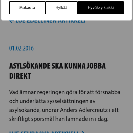
että heiltä viedään viimeisetkin roposet"
Mukauta
Hylkää
Hyväksy kaikki
LUE EDELLINEN ARTIKKELI
01.02.2016
ASYLSÖKANDE SKA KUNNA JOBBA
DIREKT
Vad ämnar regeringen göra för att försnabba
och underlätta sysselsättningen av
asylsökande, undrar Anders Adlercreutz i ett
skriftligt spörsmål han lämnade in i dag.