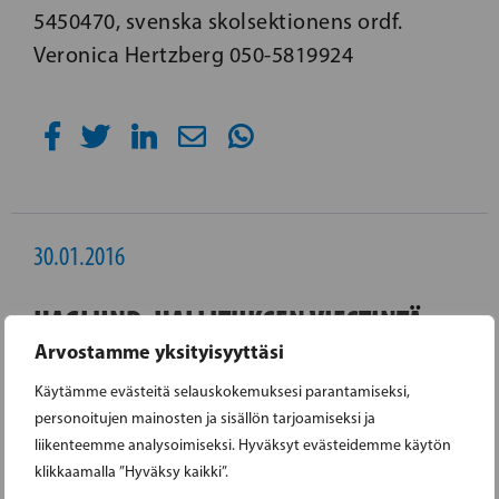
5450470, svenska skolsektionens ordf.
Veronica Hertzberg 050-5819924
30.01.2016
HAGLUND: HALLITUKSEN VIESTINTÄ
Arvostamme yksityisyyttäsi
ENTISTÄ SEKAVAMPAA
Käytämme evästeitä selauskokemuksesi parantamiseksi,
"Jos ihminen pakenee turvallisuutensa vuoksi
personoitujen mainosten ja sisällön tarjoamiseksi ja
liikenteemme analysoimiseksi. Hyväksyt evästeidemme käytön
ja joutuu jättämään koko elämänsä taakseen
klikkaamalla ”Hyväksy kaikki”.
on järkyttävää, että heitä vielä nöyryytetään ja