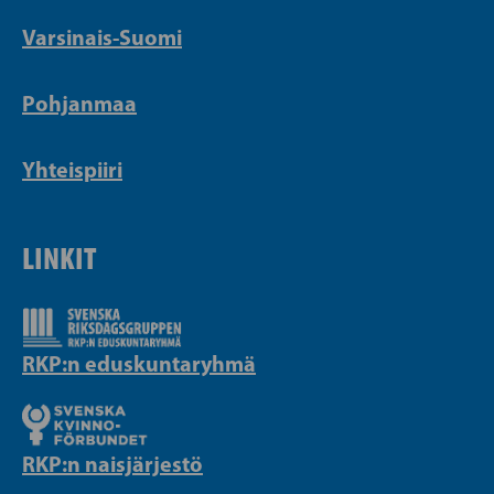
Varsinais-Suomi
Pohjanmaa
Yhteispiiri
LINKIT
RKP:n eduskuntaryhmä
RKP:n naisjärjestö