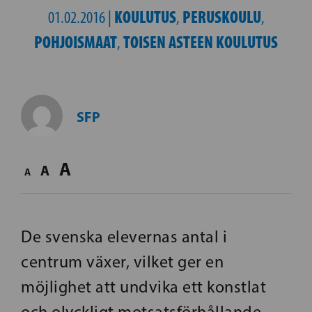
KOULUTUS
PERUSKOULU
01.02.2016 |
,
,
POHJOISMAAT
TOISEN ASTEEN KOULUTUS
,
SFP
A
A
A
De svenska elevernas antal i
centrum växer, vilket ger en
möjlighet att undvika ett konstlat
och olyckligt motsatsförhållande