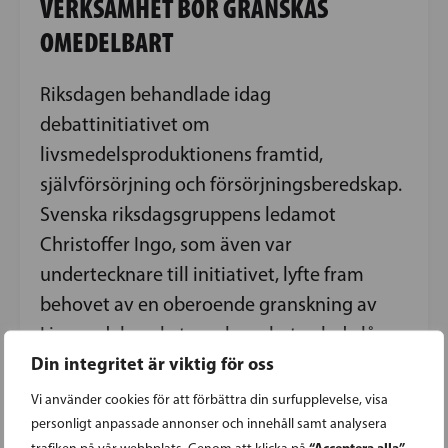
VERKSAMHET BÖR GRANSKAS
OMEDELBART
Riksdagen behandlade idag
debattinitiativet om
livsmedelsproduktionens framtid,
självförsörjning och försörjningsberedskap.
Svenska riksdagsgruppens ledamot
Christoffer Ingo, som även var
undertecknare till initiativet, lyfte fram
behovet av en oberoende granskning av
Livsmedelsverkets verksamhet och de långa
Din integritet är viktig för oss
köerna för livsmedelsföretagens
exporttillstånd.
Vi använder cookies för att förbättra din surfupplevelse, visa
personligt anpassade annonser och innehåll samt analysera
“Acceptera alla”