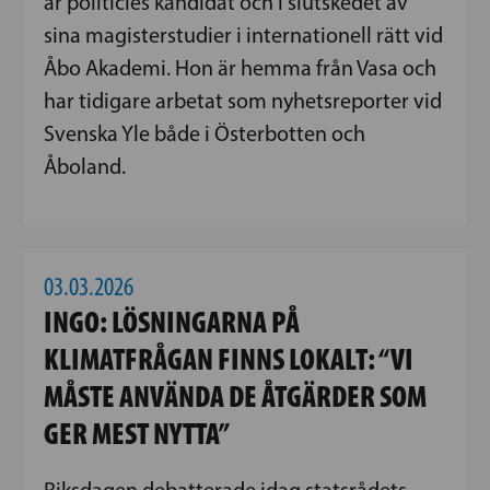
är politicies kandidat och i slutskedet av
sina magisterstudier i internationell rätt vid
Åbo Akademi. Hon är hemma från Vasa och
har tidigare arbetat som nyhetsreporter vid
Svenska Yle både i Österbotten och
Åboland.
03.03.2026
INGO: LÖSNINGARNA PÅ
KLIMATFRÅGAN FINNS LOKALT: “VI
MÅSTE ANVÄNDA DE ÅTGÄRDER SOM
GER MEST NYTTA”
Riksdagen debatterade idag statsrådets