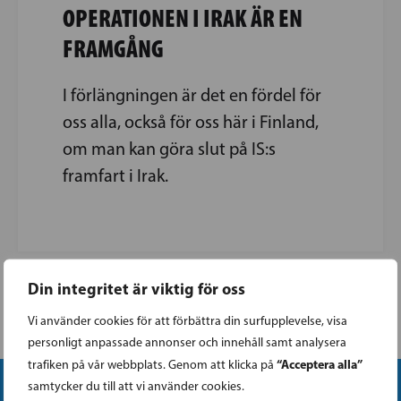
OPERATIONEN I IRAK ÄR EN
FRAMGÅNG
I förlängningen är det en fördel för
oss alla, också för oss här i Finland,
om man kan göra slut på IS:s
framfart i Irak.
Din integritet är viktig för oss
Vi använder cookies för att förbättra din surfupplevelse, visa
personligt anpassade annonser och innehåll samt analysera
“Acceptera alla”
trafiken på vår webbplats. Genom att klicka på
samtycker du till att vi använder cookies.