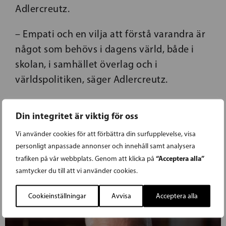
Adlercreutz.
– Empati och en vilja att förstå varandra är
något som behövs i dagens värld, både i
skolan, i samhället överlag och i
världspolitiken, säger Adlercreutz.
Din integritet är viktig för oss
Vi använder cookies för att förbättra din surfupplevelse, visa
personligt anpassade annonser och innehåll samt analysera
“Acceptera alla”
trafiken på vår webbplats. Genom att klicka på
samtycker du till att vi använder cookies.
Cookieinställningar
Avvisa
Acceptera alla