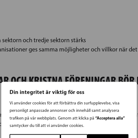
 sektorn och tredje sektorn stärks
anisationer ges samma möjligheter och villkor när de
AR OCH KRISTNA FÖRENINGAR BÖR
Din integritet är viktig för oss
Vi använder cookies för att förbättra din surfupplevelse, visa
personligt anpassade annonser och innehåll samt analysera
as sociala arbete i Finland står för en betydande ins
“Acceptera alla”
trafiken på vår webbplats. Genom att klicka på
e enda aktörerna som gör ett specifikt socialt arbete 
samtycker du till att vi använder cookies.