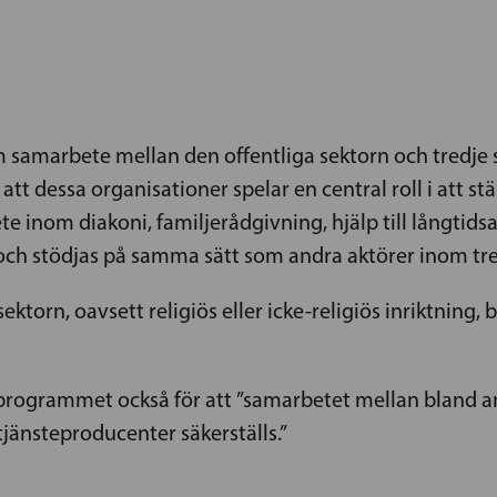
 samarbete mellan den offentliga sektorn och tredje s
att dessa organisationer spelar en central roll i att stä
bete inom diakoni, familjerådgivning, hjälp till långti
 och stödjas på samma sätt som andra aktörer inom tre
sektorn, oavsett religiös eller icke-religiös inriktning,
sprogrammet också för att ”samarbetet mellan bland
tjänsteproducenter säkerställs.”