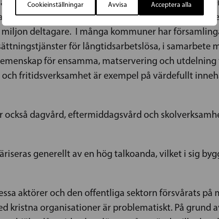
konin i den evangelisk-lutherska kyrkan under ett ve
Cookieinställningar
Avvisa
Acceptera alla
da möten med människor (varav över 50 000 möten ske
iljon deltagare. I många kommuner har församlingarn
lsättningstjänster för långtidsarbetslösa, i samarbe
 gemenskap för ensamma, matservering och utdelning 
och fritidsverksamhet är exempel på värdefullt innehå
nar också dagvård, eftermiddagsvård och skolverksa
äriseras generellt av en hög talkoanda, vilket i sig 
ssa aktörer och den offentliga sektorn försvårats på 
 kristna organisationer är problematiskt. På grund av