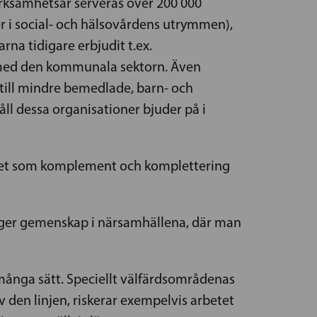
rksamhetsår serveras över 200 000
r i social- och hälsovårdens utrymmen),
a tidigare erbjudit t.ex.
te med den kommunala sektorn. Även
till mindre bemedlade, barn- och
ll dessa organisationer bjuder på i
mhet som komplement och komplettering
bygger gemenskap i närsamhällena, där man
många sätt. Speciellt välfärdsområdenas
 den linjen, riskerar exempelvis arbetet