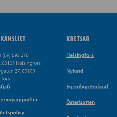
IKANSLIET
KRETSAR
Helsingfors
n (09) 693 070
, 00101 Helsingfors
Nyland
gatan 27, 00100
gfors
fp.fi
Egentliga Finland
reringsuppgifter
Österbotten
itetspolicy