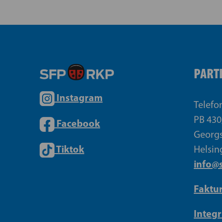
PART
Instagram
Telefo
PB 430
Facebook
Georgs
Tiktok
Helsin
info@s
Faktu
Integr