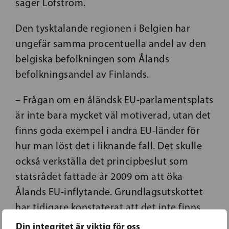
säger Löfström.
Den tysktalande regionen i Belgien har
ungefär samma procentuella andel av den
belgiska befolkningen som Ålands
befolkningsandel av Finlands.
– Frågan om en åländsk EU-parlamentsplats
är inte bara mycket väl motiverad, utan det
finns goda exempel i andra EU-länder för
hur man löst det i liknande fall. Det skulle
också verkställa det principbeslut som
statsrådet fattade år 2009 om att öka
Ålands EU-inflytande. Grundlagsutskottet
har tidigare konstaterat att det inte finns
hinder för en sådan lösning, men att det
Din integritet är viktig för oss