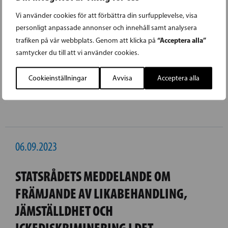
hänger på politisk vilja, säger Löfström.
Vi använder cookies för att förbättra din surfupplevelse, visa
personligt anpassade annonser och innehåll samt analysera
“Acceptera alla”
trafiken på vår webbplats. Genom att klicka på
Mats Löfström
samtycker du till att vi använder cookies.
Cookieinställningar
Avvisa
Acceptera alla
06.09.2023
STATSRÅDETS MEDDELANDE OM
FRÄMJANDE AV LIKABEHANDLING,
JÄMSTÄLLDHET OCH