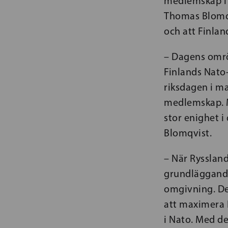
medlemskap i 
Thomas Blomqvi
och att Finlan
– Dagens omrö
Finlands Nato-
riksdagen i ma
medlemskap. M
stor enighet i
Blomqvist.
– När Ryssland
grundläggande
omgivning. De
att maximera 
i Nato. Med de