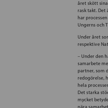
året skött sin
rask takt. Det
har processen 
Ungerns och Tu
Under året so
respektive Nat
– Under den hä
samarbete mell
partner, som d
redogörelse, 
hela processen
Det starka st
mycket betydel
nära samarbet