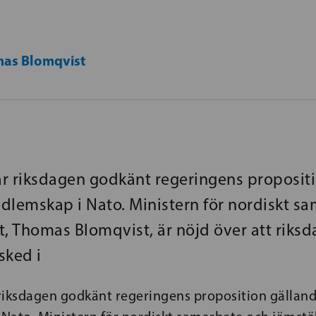
as Blomqvist
har riksdagen godkänt regeringens proposit
dlemskap i Nato. Ministern för nordiskt s
t, Thomas Blomqvist, är nöjd över att riksd
esked i
 riksdagen godkänt regeringens proposition gällan