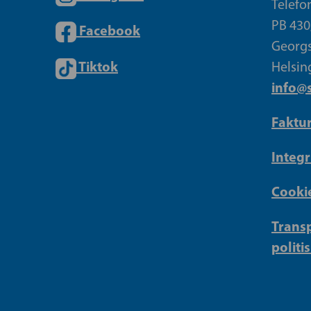
Telefo
PB 430
Facebook
Georgs
Tiktok
Helsin
info@s
Faktu
Integr
Cookie
Transp
politi