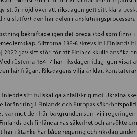
Nato. Ministern för nordiskt samarbete och jämstäl
st, är nöjd över att riksdagen gett sitt klara beske
d nu slutfört den här delen i anslutningsprocessen.
stning bekräftade igen det breda stöd som finns i 
medlemskap. Siffrorna 188-8 skrevs in i Finlands hi
j 2022 gav sitt stöd för att Finland skulle ansöka o
ed rösterna 184–7 har riksdagen idag igen visat at
 den här frågan. Riksdagens vilja är klar, konstatera
 inledde sitt fullskaliga anfallskrig mot Ukraina sk
 förändring i Finlands och Europas säkerhetspolit
t var mot den här bakgrunden som vi i regeringen
Finlands och finländarnas säkerhet och ansökte 
t här i åtanke har både regering och riksdag unde