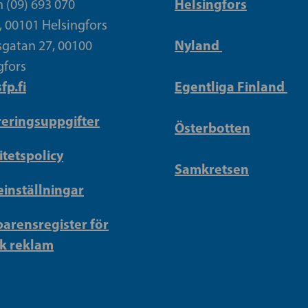
Helsingfors
n (09) 693 070
, 00101 Helsingfors
Nyland
gatan 27, 00100
gfors
fp.fi
Egentliga Finland
reringsuppgifter
Österbotten
itetspolicy
Samkretsen
inställningar
arensregister för
sk reklam