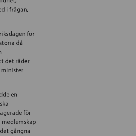
ldhet,
d i frågan,
riksdagen för
storia då
m
t det råder
r minister
edde en
iska
 agerade för
om medlemskap
r det gångna