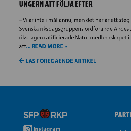
UNGERN ATT FÖLJA EFTER
– Vi är inte i mål ännu, men det här är ett steg
Svenska riksdagsgruppens ordförande Andes 
riksdagen ratificierade Nato- medlemskapet id
... READ MORE »
att
LÄS FÖREGÅENDE ARTIKEL
PART
Instagram