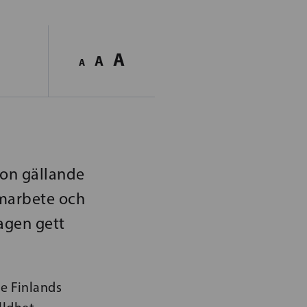
A
A
A
ion gällande
amarbete och
agen gett
de Finlands