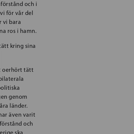
mförstånd och i
i för vår del
r vi bara
na ros i hamn.
ätt kring sina
t oerhört tätt
bilaterala
olitiska
ingen genom
åra länder.
ar även varit
mförstånd och
erige ska