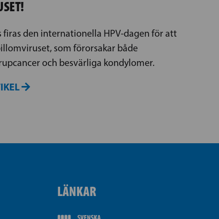
USET!
firas den internationella HPV-dagen för att
lomviruset, som förorsakar både
trupcancer och besvärliga kondylomer.
TIKEL
LÄNKAR