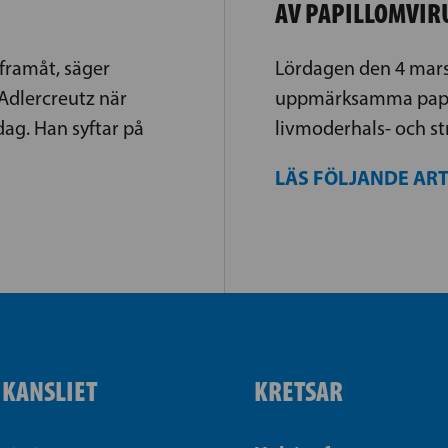
AV PAPILLOMVIR
 framåt, säger
Lördagen den 4 mars 
Adlercreutz när
uppmärksamma papil
ag. Han syftar på
livmoderhals- och s
LÄS FÖLJANDE AR
IKANSLIET
KRETSAR