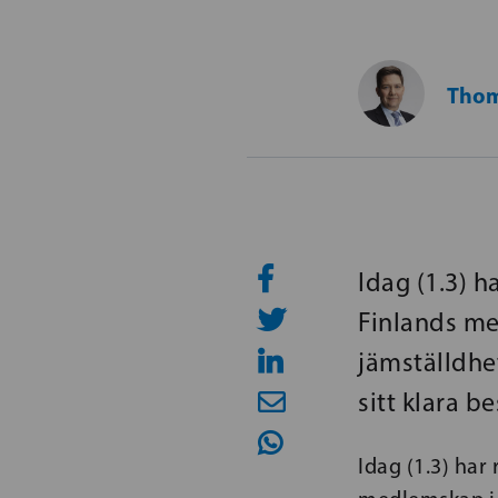
Thom
Idag (1.3) 
Finlands me
jämställdhe
sitt klara b
Idag (1.3) har