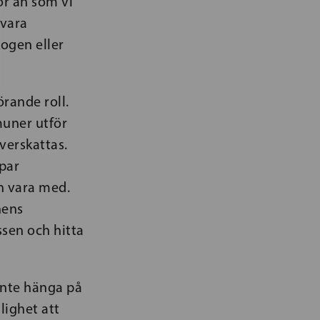
ör än som vi
 vara
kogen eller
rande roll.
muner utför
verskattas.
par
n vara med.
nens
ssen och hitta
 inte hänga på
jlighet att