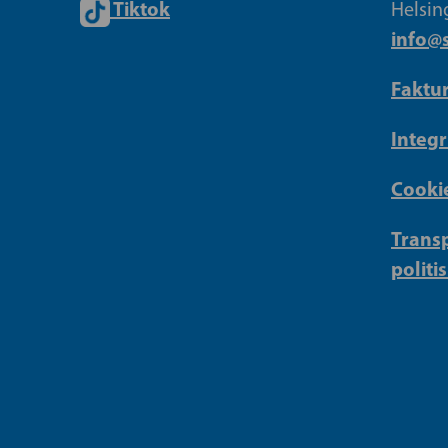
Tiktok
Helsin
info@s
Faktu
Integr
Cookie
Transp
politi