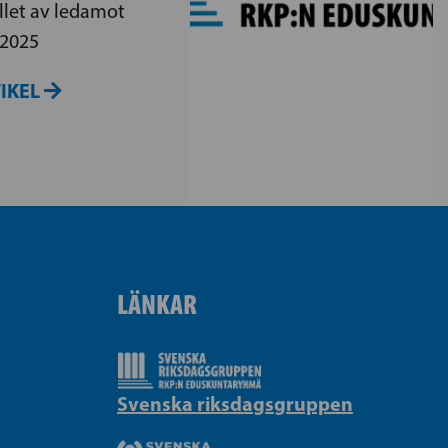
let av ledamot
 2025
TIKEL
LÄNKAR
Svenska riksdagsgruppen