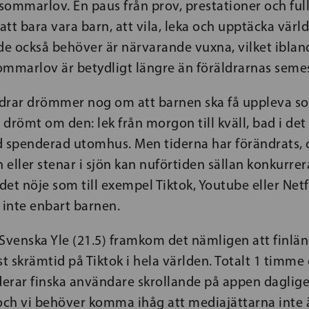
sommarlov. En paus från prov, prestationer och fu
 att bara vara barn, att vila, leka och upptäcka värl
de också behöver är närvarande vuxna, vilket ibland
ommarlov är betydligt längre än föräldrarnas semes
äldrar drömmer nog om att barnen ska få uppleva 
drömt om den: lek från morgon till kväll, bad i det 
d spenderad utomhus. Men tiderna har förändrats, o
n eller stenar i sjön kan nuförtiden sällan konkurre
et nöje som till exempel Tiktok, Youtube eller Netfl
 inte enbart barnen.
å Svenska Yle (21.5) framkom det nämligen att finlä
 skrämtid på Tiktok i hela världen. Totalt 1 timme
erar finska användare skrollande på appen dagligen
ch vi behöver komma ihåg att mediajättarna inte 