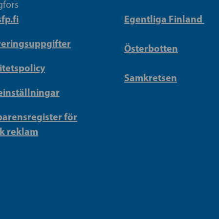
gfors
fp.fi
Egentliga Finland
reringsuppgifter
Österbotten
itetspolicy
Samkretsen
inställningar
arensregister för
sk reklam