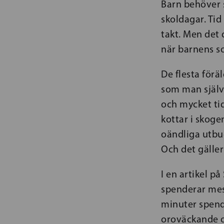
Barn behöver 
skoldagar. Tid
takt. Men det 
när barnens s
De flesta för
som man själv 
och mycket ti
kottar i skoge
oändliga utbud
Och det gäller
I en artikel p
spenderar mest
minuter spend
oroväckande o