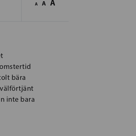
A
A
A
t
omstertid
tolt bära
välförtjänt
n inte bara