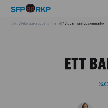
sfp.fi
/
Riksdagsgruppens Innehåll
/
Ett barnvänligt sommarlov
ETT B
26.0