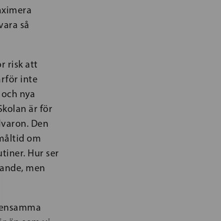
maximera
vara så
 risk att
rför inte
t och nya
Skolan är för
llvaron. Den
 måltid om
tiner. Hur ser
mtande, men
emensamma