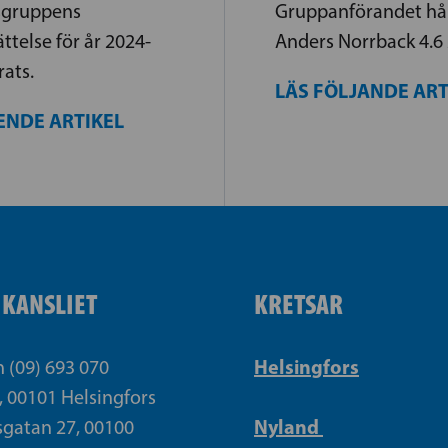
sgruppens
Gruppanförandet hål
telse för år 2024-
Anders Norrback 4.6
rats.
LÄS FÖLJANDE AR
ENDE ARTIKEL
IKANSLIET
KRETSAR
Helsingfors
n (09) 693 070
, 00101 Helsingfors
Nyland
gatan 27, 00100