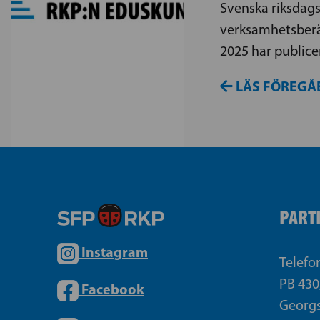
Svenska riksdag
verksamhetsberät
2025 har publice
LÄS FÖREGÅ
PART
Instagram
Telefo
PB 430
Facebook
Georgs