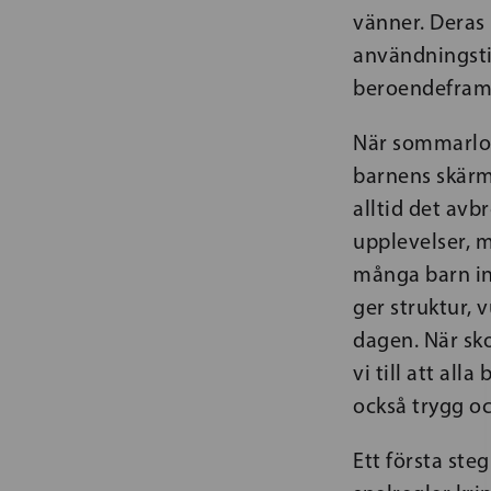
vänner. Deras 
användningstid
beroendeframk
När sommarlove
barnens skärmt
alltid det avbr
upplevelser, m
många barn int
ger struktur,
dagen. När sk
vi till att al
också trygg o
Ett första st