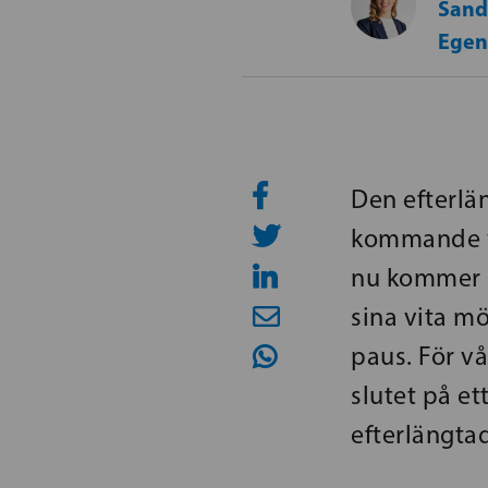
Sand
Egen
Den efterlä
kommande v
nu kommer i 
sina vita mö
paus. För v
slutet på et
efterlängta