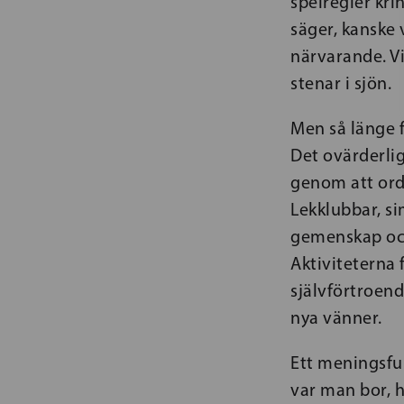
spelregler kri
säger, kanske
närvarande. Vi
stenar i sjön.
Men så länge f
Det ovärderli
genom att ord
Lekklubbar, s
gemenskap och
Aktiviteterna
självförtroend
nya vänner.
Ett meningsful
var man bor, hu