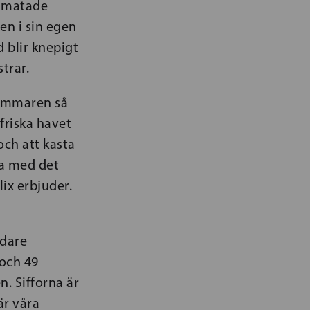
llmatade
den i sin egen
 blir knepigt
trar.
sommaren så
friska havet
ch att kasta
ra med det
ix erbjuder.
ndare
 och 49
. Sifforna är
är våra