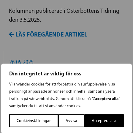
Kolumnen publicerad i Österbottens Tidning
den 3.5.2025.
LÄS FÖREGÅENDE ARTIKEL
26.05.2025
Din integritet är viktig för oss
ETT BARNVÄNLIGT SOMMARLOV
Vi använder cookies för att förbättra din surfupplevelse, visa
personligt anpassade annonser och innehåll samt analysera
Den efterlängtade sommaren är äntligen här.
“Acceptera alla”
trafiken på vår webbplats. Genom att klicka på
Under det kommande veckoslutet sjungs
samtycker du till att vi använder cookies.
förhoppningsvis Den blomstertid nu kommer
Cookieinställningar
Avvisa
Acceptera alla
i skolor över hela landet. Studenterna får stolt
bära sina vita mössor, och våra hårt arbetande