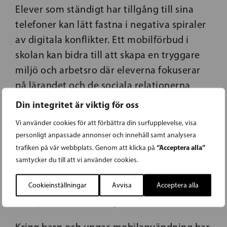
Elever som ständigt har tillgång till sina
telefoner kan lätt fastna i negativa spiraler
av digitala konflikter. Ett mobilförbud i
skolan kan bidra till att skapa en tryggare
miljö och arbetsro där eleverna fokuserar
på lärandet och de sociala relationerna
ansikte mot ansikte istället för att
Din integritet är viktig för oss
kommunicera via skärmar.
Vi använder cookies för att förbättra din surfupplevelse, visa
personligt anpassade annonser och innehåll samt analysera
Ett mobilförbud är inte en mirakellösning
“Acceptera alla”
trafiken på vår webbplats. Genom att klicka på
på alla de problem som skolan står inför.
samtycker du till att vi använder cookies.
Minskad läskunnighet, sämre studieresultat
och brist på motivation är komplexa frågor
Cookieinställningar
Avvisa
Acceptera alla
som påverkas av många fler faktorer.