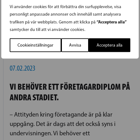
omsorgens osäkra finansieringsgrund, oron
Vi använder cookies för att förbättra din surfupplevelse, visa
för ungdomsbrottslighet och försvagade
personligt anpassade annonser och innehåll samt analysera
“Acceptera alla”
trafiken på vår webbplats. Genom att klicka på
inlärningsresultat.
samtycker du till att vi använder cookies.
LÄS FÖREGÅENDE ARTIKEL
Cookieinställningar
Avvisa
Acceptera alla
07.02.2023
VI BEHÖVER ETT FÖRETAGARDIPLOM PÅ
ANDRA STADIET.
– Attityden kring företagande är på klar
uppgång. Det är dags att det också syns i
undervisningen. Vi behöver ett