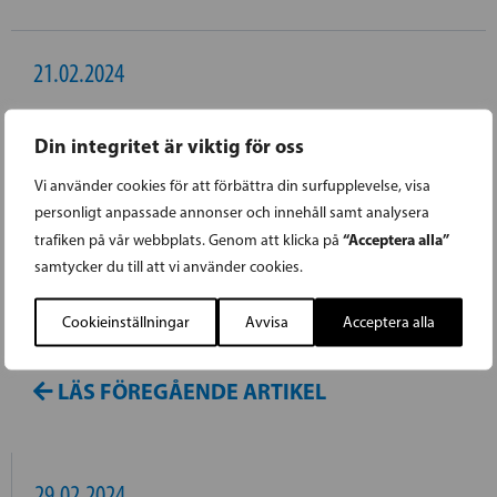
21.02.2024
UKRAINA BÖR VARA EN DEL AV DEN
Din integritet är viktig för oss
VÄSTERLÄNDSKA GEMENSKAPEN
Vi använder cookies för att förbättra din surfupplevelse, visa
personligt anpassade annonser och innehåll samt analysera
Riksdagsledamot Anders Norrback (SFP) höll
“Acceptera alla”
trafiken på vår webbplats. Genom att klicka på
samtycker du till att vi använder cookies.
idag Svenska riksdagsgruppens
gruppanförande i den aktuella debatten om
Cookieinställningar
Avvisa
Acceptera alla
läget i Ukraina.
LÄS FÖREGÅENDE ARTIKEL
29.02.2024