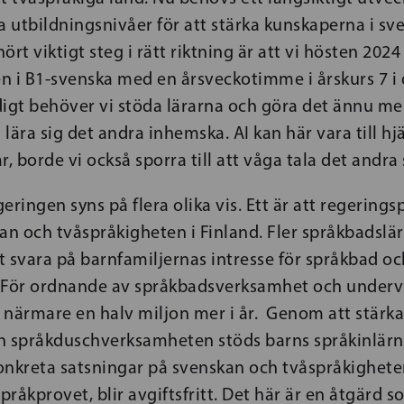
a utbildningsnivåer för att stärka kunskaperna i sv
hört viktigt steg i rätt riktning är att vi hösten 202
n i B1-svenska med en årsveckotimme i årskurs 7 i 
igt behöver vi stöda lärarna och göra det ännu mer
lära sig det andra inhemska. AI kan här vara till hj
r, borde vi också sporra till att våga tala det andra
egeringen syns på flera olika vis. Ett är att regeri
an och tvåspråkigheten i Finland. Fler språkbadslär
tt svara på barnfamiljernas intresse för språkbad oc
 För ordnande av språkbadsverksamhet och undervi
i närmare en halv miljon mer i år. Genom att stärk
h språkduschverksamheten stöds barns språkinlärni
onkreta satsningar på svenskan och tvåspråkighete
språkprovet, blir avgiftsfritt. Det här är en åtgärd 