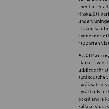
som täcker all
finska. Ett oer
undervisninge
skolan. Samtid
spännande att 
rapporten visa
Att SFP är i r
stärker svensk
utbildas för a
språkduschar.
språk satsar v
språkbads- oc
också andra k
kallade stora 