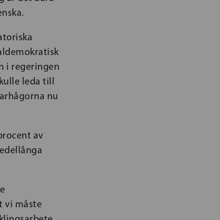
enska.
atoriska
aldemokratisk
n i regeringen
lle leda till
 farhågorna nu
procent av
medellånga
re
t vi måste
cklingsarbete