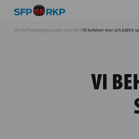
sfp.fi
/
Riksdagsgruppens Innehåll
/
Vi behöver mer och bättre s
VI BE