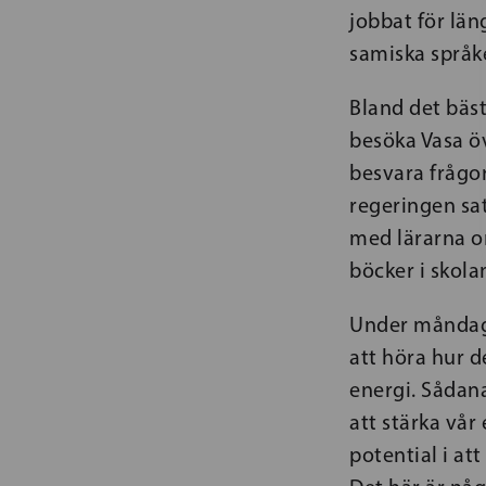
jobbat för lä
samiska språk
Bland det bäst
besöka Vasa ö
besvara frågor
regeringen sa
med lärarna o
böcker i skolan
Under måndagen
att höra hur d
energi. Sådana
att stärka vår
potential i at