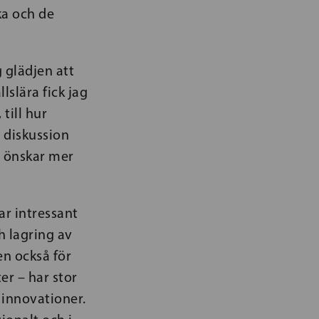
ka och de
 glädjen att
slära fick jag
till hur
 diskussion
r önskar mer
ar intressant
h lagring av
en också för
er – har stor
h innovationer.