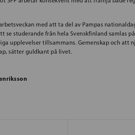
got SFP arbetar konsekvent med att främja både reg
a arbetsveckan med att ta del av Pampas nationalda
tt se studerande från hela Svenskfinland samlas på 
oliga upplevelser tillsammans. Gemenskap och att n
ap, sätter guldkant på livet.
enriksson