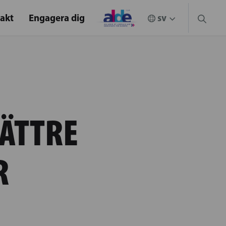
akt
Engagera dig
BÄTTRE
R