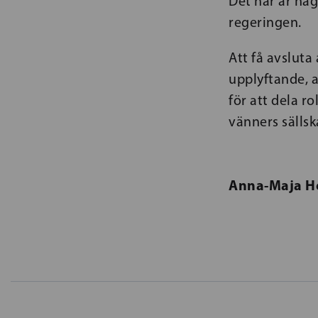
Det här är nå
regeringen.
Att få avslut
upplyftande, a
för att dela r
vänners sällsk
Anna-Maja H