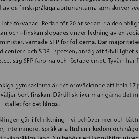
l av de finskspråkiga abiturienterna som skriver sv
r inte förvånad. Redan för 20 år sedan, då den oblig
an och –finskan slopades under ledning av en soci
inister, varnade SFP för följderna. Där majoritete
centern och SDP i spetsen, ansåg att frivillighet sku
resse, såg SFP farorna och röstade emot. Tyvärr har
råkiga gymnasierna är det oroväckande att hela 17 
äljer bort finskan. Därtill skriver man gärna det 
 i stället för det långa.
lingen går i fel riktning – vi behöver mer och bätt
, inte mindre. Språk är alltid en rikedom och någo
t tvåspråkiga land. Nu behövs ett långsiktigt utve