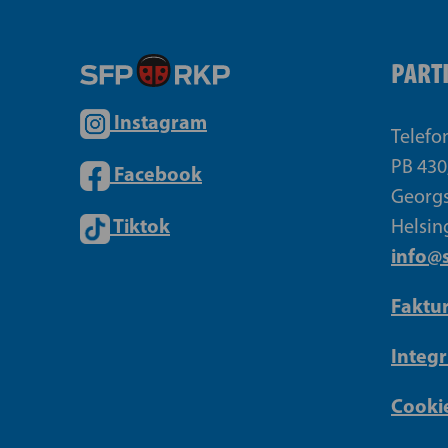
PART
Instagram
Telefo
PB 430
Facebook
Georgs
Tiktok
Helsin
info@s
Faktu
Integr
Cookie