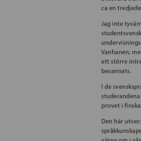
ca en tredjede
Jag inte tyvär
studentsvensk
undervisningsm
Vanhanen, med 
ett större int
besannats.
I de svensksp
studerandena v
provet i finska
Den här utveck
språkkunskaper
värna om i vår