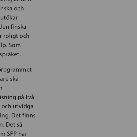
enska och
4 utökar
den finska
 roligt och
älp. Som
 språket.
ngsprogrammet
are ska
h
sning på två
a och utvidga
ng. Det finns
n. Det så
som SFP har