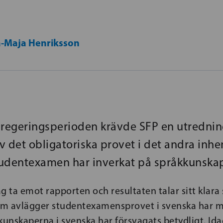
-Maja Henriksson
 regeringsperioden krävde SFP en utredni
v det obligatoriska provet i det andra inh
studentexamen har inverkat på språkkunska
jag ta emot rapporten och resultaten talar sitt klara
m avlägger studentexamensprovet i svenska har m
kunskaperna i svenska har försvagats betydligt. Ida