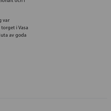
ionalt och i
g var
torget i Vasa
juta av goda