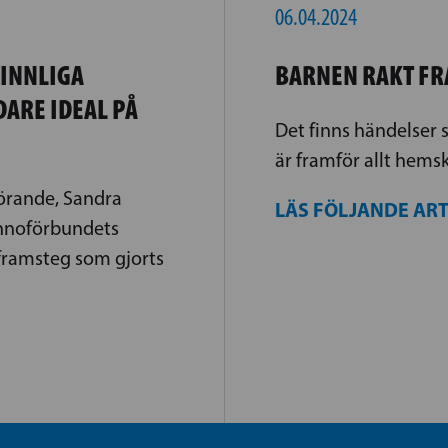
06.04.2024
VINNLIGA
BARNEN RAKT FR
ARE IDEAL PÅ
Det finns händelser s
är framför allt hems
förande, Sandra
LÄS FÖLJANDE AR
innoförbundets
e framsteg som gjorts