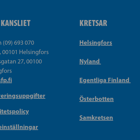
IKANSLIET
KRETSAR
Helsingfors
n (09) 693 070
, 00101 Helsingfors
Nyland
gatan 27, 00100
gfors
fp.fi
Egentliga Finland
reringsuppgifter
Österbotten
itetspolicy
Samkretsen
inställningar