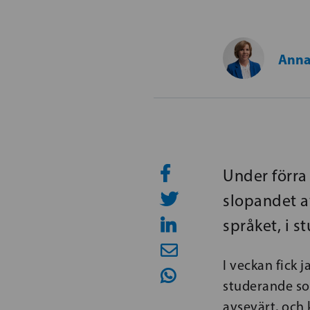
Anna
Under förra
slopandet a
språket, i 
I veckan fick 
studerande so
avsevärt, och 