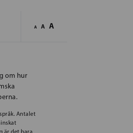
A
A
A
ng om hur
emska
perna.
 språk. Antalet
inskat
g är det bara