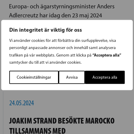
Europa- och ägarstyrningsminister Anders
Adlercreutz har idag den 23 maj 2024
presenterat regeringens nya ägarpolitiska
Din integritet är viktig för oss
principbeslut. Principbeslutet är det centrala
Vi använder cookies för att förbättra din surfupplevelse, visa
dokumentet som styr statens
personligt anpassade annonser och innehåll samt analysera
ägarstyrningsverksamhet i alla statsägda
“Acceptera alla”
trafiken på vår webbplats. Genom att klicka på
bolag.
samtycker du till att vi använder cookies.
LÄS FÖREGÅENDE ARTIKEL
Cookieinställningar
Avvisa
Acceptera alla
24.05.2024
JOAKIM STRAND BESÖKTE MAROCKO
TILLSAMMANS MED