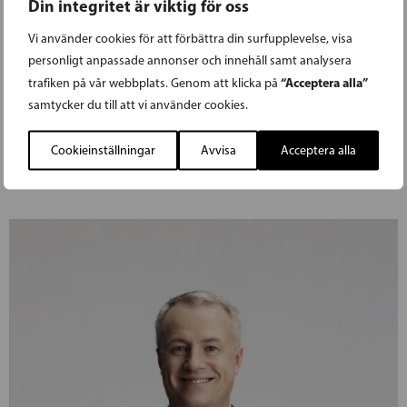
Din integritet är viktig för oss
högskolestuderandenas måltidsstöd.
Vi använder cookies för att förbättra din surfupplevelse, visa
Norrback vill veta vad regeringen kommer att
personligt anpassade annonser och innehåll samt analysera
göra för att statliga medel som är avsedda för
“Acceptera alla”
trafiken på vår webbplats. Genom att klicka på
högskolestuderandens måltidsstöd inte
samtycker du till att vi använder cookies.
används i politiskt syfte.
Cookieinställningar
Avvisa
Acceptera alla
LÄS FÖREGÅENDE ARTIKEL