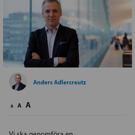
Anders Adlercreutz
A
A
A
Vi ska genomföra en