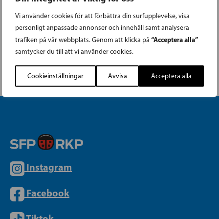
Anders Adlercreutz. Westerholm är också en
viktig röst inom social- och hälsovårds-
Vi använder cookies för att förbättra din surfupplevelse, visa
personligt anpassade annonser och innehåll samt analysera
politiken, det som beslutsfattare i Västra
“Acceptera alla”
trafiken på vår webbplats. Genom att klicka på
Nylands välfärdsområde.
samtycker du till att vi använder cookies.
Cookieinställningar
Avvisa
Acceptera alla
Instagram
Facebook
Tiktok