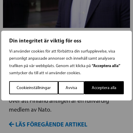
04.04.2023
Din integritet är viktig för oss
Vi använder cookies för att förbättra din surfupplevelse, visa
WICKSTRÖM: NATO-MEDLEMSKAPET
personligt anpassade annonser och innehåll samt analysera
STÄRKER FINLANDS TRYGGHET
“Acceptera alla”
trafiken på vår webbplats. Genom att klicka på
samtycker du till att vi använder cookies.
SFP:s vice ordförande och nyvalde
Cookieinställningar
Avvisa
Acceptera alla
riksdagsledamoten Henrik Wickström gläds
över att Finland äntligen är en fullvärdig
medlem av Nato.
LÄS FÖREGÅENDE ARTIKEL