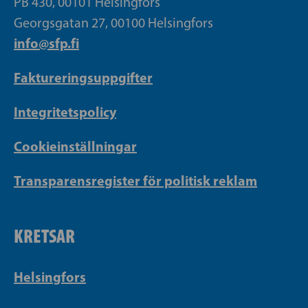
PB 430, 00101 Helsingfors
Georgsgatan 27, 00100 Helsingfors
info@sfp.fi
Faktureringsuppgifter
Integritetspolicy
Cookieinställningar
Transparensregister för politisk reklam
KRETSAR
Helsingfors