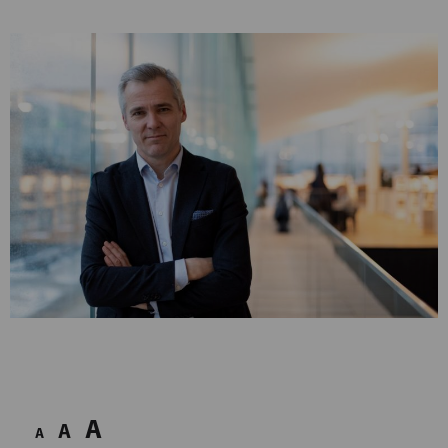
A
A
A