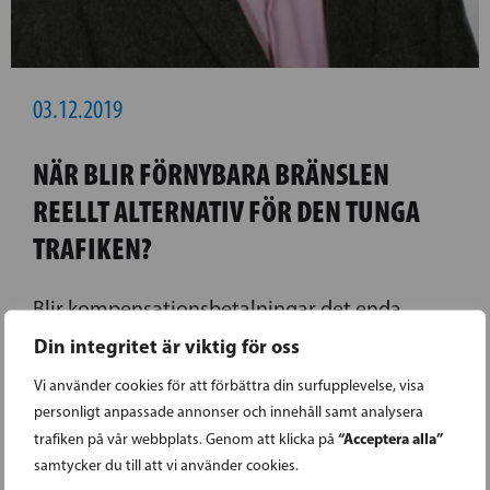
03.12.2019
NÄR BLIR FÖRNYBARA BRÄNSLEN
REELLT ALTERNATIV FÖR DEN TUNGA
TRAFIKEN?
Blir kompensationsbetalningar det enda
sättet att reagera på utsläppen från trafiken?
Din integritet är viktig för oss
Vi använder cookies för att förbättra din surfupplevelse, visa
LÄS FÖREGÅENDE ARTIKEL
personligt anpassade annonser och innehåll samt analysera
“Acceptera alla”
trafiken på vår webbplats. Genom att klicka på
samtycker du till att vi använder cookies.