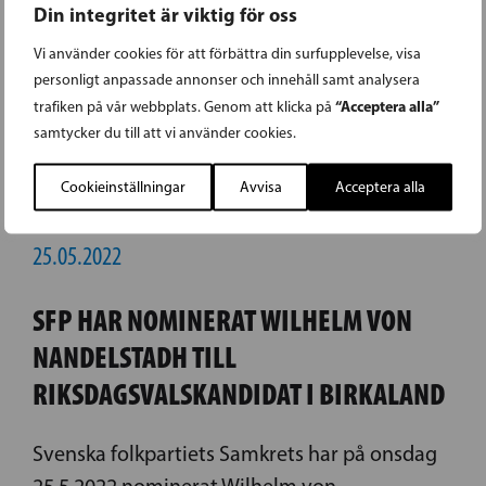
Din integritet är viktig för oss
Vi använder cookies för att förbättra din surfupplevelse, visa
personligt anpassade annonser och innehåll samt analysera
“Acceptera alla”
trafiken på vår webbplats. Genom att klicka på
samtycker du till att vi använder cookies.
Cookieinställningar
Avvisa
Acceptera alla
25.05.2022
SFP HAR NOMINERAT WILHELM VON
NANDELSTADH TILL
RIKSDAGSVALSKANDIDAT I BIRKALAND
Svenska folkpartiets Samkrets har på onsdag
25.5.2022 nominerat Wilhelm von