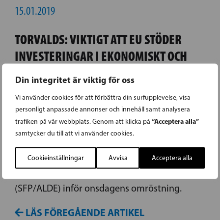
15.01.2019
TORVALDS: VIKTIGT ATT EU STÖDER
INVESTERINGAR I EKONOMISKT OCH
EKOLOGISKT HÅLLBARA PROJEKT
Din integritet är viktig för oss
Vi använder cookies för att förbättra din surfupplevelse, visa
Investeringsprogrammet InvestEU ska under
personligt anpassade annonser och innehåll samt analysera
de kommande åren 2021-2027 öka på
“Acceptera alla”
trafiken på vår webbplats. Genom att klicka på
investeringarna, med fokus på att investera
samtycker du till att vi använder cookies.
mera i ekonomiskt och ekologiskt hållbara
projekt. Det konstaterar
Cookieinställningar
Avvisa
Acceptera alla
Europaparlamentariker Nils Torvalds
(SFP/ALDE) inför onsdagens omröstning.
LÄS FÖREGÅENDE ARTIKEL