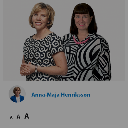
Anna-Maja Henriksson
A
A
A