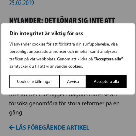
25.02.2019
NYLANDER: DET LÖNAR SIG INTE ATT
FÖRSÖKA REFORMERA FÖR MYCKET PÅ
Din integritet är viktig för oss
FÖR KORT TID
Vi använder cookies för att förbättra din surfupplevelse, visa
personligt anpassade annonser och innehåll samt analysera
Vård- och landskapsreformens framtid är
“Acceptera alla”
trafiken på vår webbplats. Genom att klicka på
osäker på grund av grundlagsenliga problem
samtycker du till att vi använder cookies.
och bristande tid att lösa problemen då
Cookieinställningar
Avvisa
Acceptera alla
valperioden snart tar slut. Det är nu dags att
inse att det inte ligger i någons intresse att
försöka genomföra för stora reformer på en
gång.
LÄS FÖREGÅENDE ARTIKEL