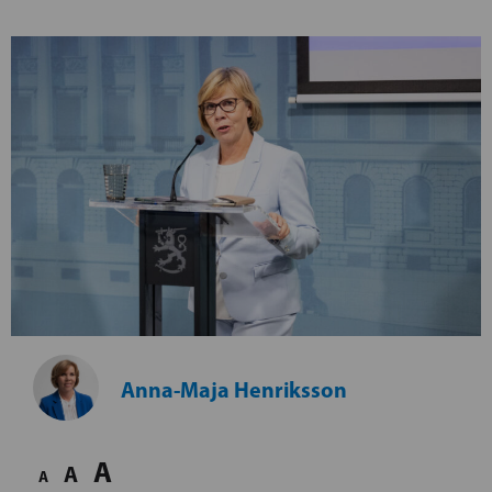
Anna-Maja Henriksson
A
A
A