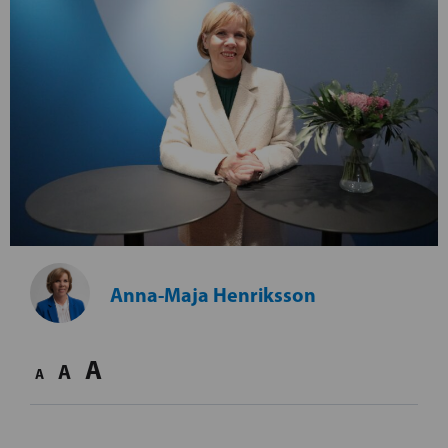
Anna-Maja Henriksson
A
A
A