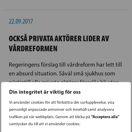
22.09.2017
OCKSÅ PRIVATA AKTÖRER LIDER AV
VÅRDREFORMEN
Regeringens förslag till vårdreform har lett till
en absurd situation. Såväl små sjukhus som
nästintill alla privata aktörer föreslås bli utan
rätt att utföra operationer som kräver mer än
Din integritet är viktig för oss
lokalbedövning.
Vi använder cookies för att förbättra din surfupplevelse, visa
personligt anpassade annonser och innehåll samt analysera
LÄS FÖREGÅENDE ARTIKEL
“Acceptera alla”
trafiken på vår webbplats. Genom att klicka på
samtycker du till att vi använder cookies.