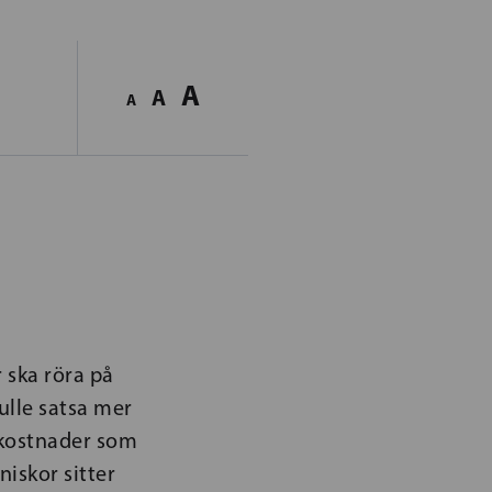
A
A
A
 ska röra på
kulle satsa mer
 kostnader som
niskor sitter