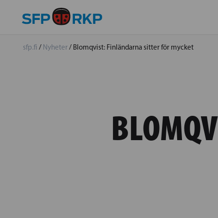
sfp.fi
/
Nyheter
/
Blomqvist: Finländarna sitter för mycket
BLOMQVI