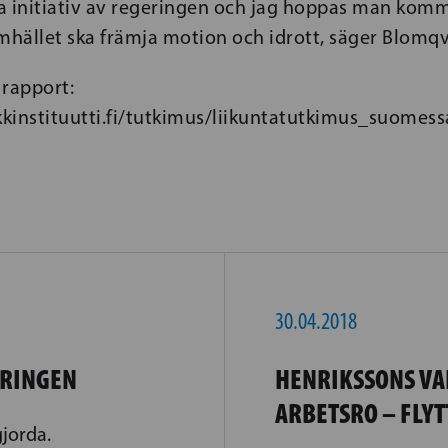
bra initiativ av regeringen och jag hoppas man ko
mhället ska främja motion och idrott, säger Blomqv
 rapport:
kinstituutti.fi/tutkimus/liikuntatutkimus_suomes
30.04.2018
ERINGEN
HENRIKSSONS VA
ARBETSRO – FLY
jorda.