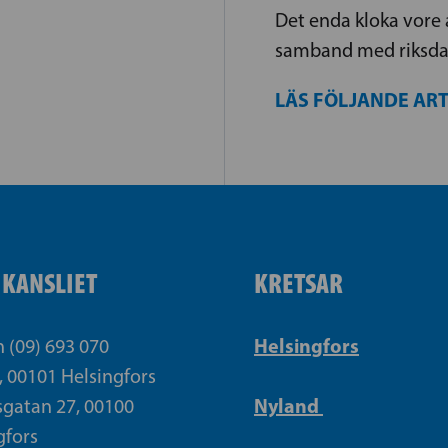
Det enda kloka vore a
samband med riksdag
LÄS FÖLJANDE AR
IKANSLIET
KRETSAR
Helsingfors
n (09) 693 070
, 00101 Helsingfors
Nyland
gatan 27, 00100
gfors