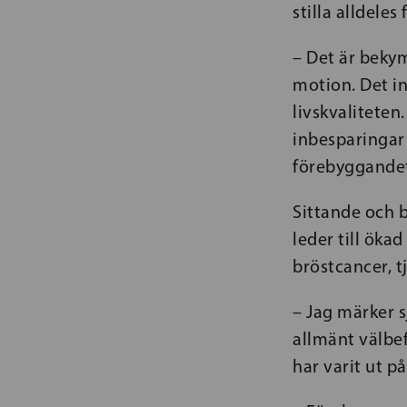
stilla alldeles
– Det är bekym
motion. Det in
livskvaliteten
inbesparingar
förebyggandet
Sittande och b
leder till ökad
bröstcancer, 
– Jag märker s
allmänt välbe
har varit ut på