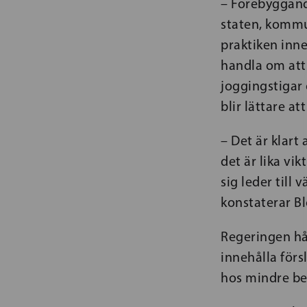
– Förebyggand
staten, kommun
praktiken inne
handla om att s
joggingstigar 
blir lättare a
– Det är klart
det är lika vik
sig leder till
konstaterar B
Regeringen hål
innehålla förs
hos mindre be