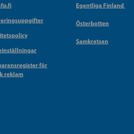
fp.fi
Egentliga Finland
reringsuppgifter
Österbotten
itetspolicy
Samkretsen
inställningar
arensregister för
sk reklam