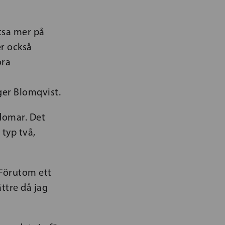
atsa mer på
er också
ora
er Blomqvist.
kdomar. Det
 typ två,
 Förutom ett
ttre då jag