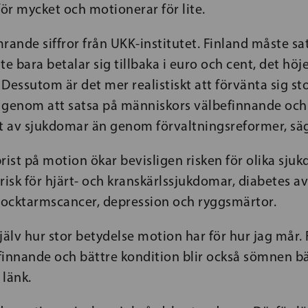
 för mycket och motionerar för lite.
rande siffror från UKK-institutet. Finland måste s
te bara betalar sig tillbaka i euro och cent, det höj
. Dessutom är det mer realistiskt att förvänta sig st
 genom att satsa på människors välbefinnande och
 av sjukdomar än genom förvaltningsreformer, säg
rist på motion ökar bevisligen risken för olika sju
 risk för hjärt- och kranskärlssjukdomar, diabetes av
tjocktarmscancer, depression och ryggsmärtor.
jälv hur stor betydelse motion har för hur jag mår.
finnande och bättre kondition blir också sömnen bä
 länk.