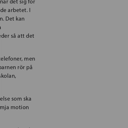
ar det sig för
e arbetet. I
n. Det kan
a
eder så att det
telefoner, men
 barnen rör på
skolan,
relse som ska
rämja motion