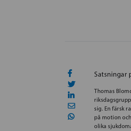
Satsningar p
Thomas Blomqv
riksdagsgrupp
sig. En färsk 
på motion och 
olika sjukdoma