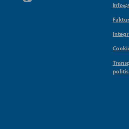
info@s
Faktu
Integr
Cookie
Transp
politi