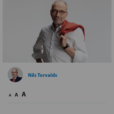
Nils Torvalds
A
A
A