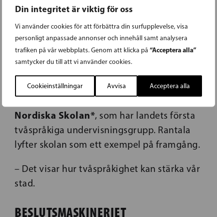
Din integritet är viktig för oss
särskilt inom äldrevården.
Vi använder cookies för att förbättra din surfupplevelse, visa
– Svenskan måste vara jämställd med
personligt anpassade annonser och innehåll samt analysera
finskan i både tjänster och digitala
“Acceptera alla”
trafiken på vår webbplats. Genom att klicka på
plattformar. Ingen ska behöva vänta på
samtycker du till att vi använder cookies.
svenska, understryker han.
Cookieinställningar
Avvisa
Acceptera alla
SFP i Helsingfors
är extra stolta över
Nordiska Skolan*
, som har landets första
tvåspråkiga undervisningsgrupp. Rantala
lyfter skolan som ett exempel på framgång.
– Det visar hur tvåspråkighet kan stärka vår
stad.
BESLUTSMASKINERIET