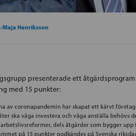
-Maja Henriksson
agsgrupp presenterade ett åtgärdsprogram
ing med 15 punkter:
a av coronapandemin har skapat ett kärvt företags
åter ska våga investera och våga anställa behövs d
rbetslivsreformer, dels åtgärder som bygger upp 
ammet på 15 punkter godkändes på Svenska riksd