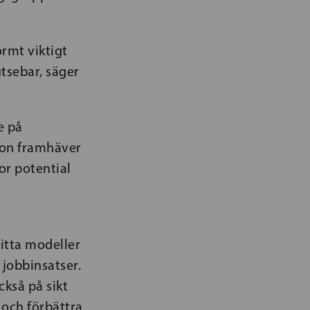
ormt viktigt
tsebar, säger
e på
son framhäver
or potential
hitta modeller
 jobbinsatser.
ckså på sikt
 och förbättra