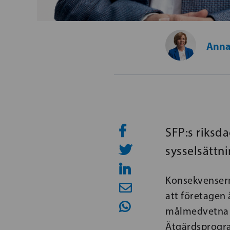
Anna
SFP:s riksd
sysselsättn
Konsekvensern
att företagen 
målmedvetna a
Åtgärdsprogr