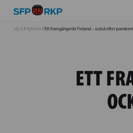
sfp.fi
/
Nyheter
/
Ett framgångsrikt Finland – också efter pandem
ETT FR
OC