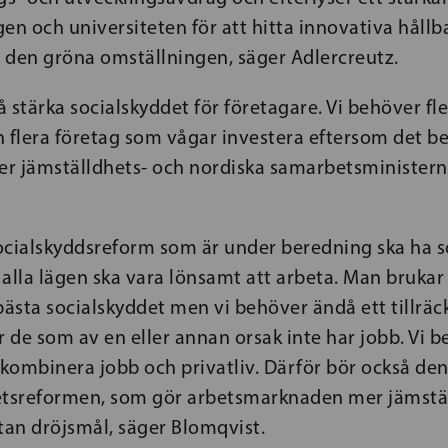
en och universiteten för att hitta innovativa hållb
 den gröna omställningen, säger Adlercreutz.
å stärka socialskyddet för företagare. Vi behöver fler
 flera företag som vågar investera eftersom det be
ler jämställdhets- och nordiska samarbetsminister
ocialskyddsreform som är under beredning ska ha
i alla lägen ska vara lönsamt att arbeta. Man brukar
bästa socialskyddet men vi behöver ändå ett tillräck
r de som av en eller annan orsak inte har jobb. Vi b
tt kombinera jobb och privatliv. Därför bör också de
etsreformen, som gör arbetsmarknaden mer jämstäl
an dröjsmål, säger Blomqvist.