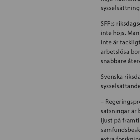
sysselsättning
SFP:s riksdags
inte höjs. Man
inte är fackl
arbetslösa bor
snabbare återg
Svenska riks
sysselsättande
– Regeringspr
satsningar är 
ljust på framt
samfundsbeska
extra forsknin