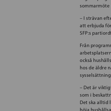
sommarmöte i
– I strävan ef
att erbjuda fö
SFP:s partior
Från programm
arbetsplatser
också hushålls
hos de äldre n
sysselsättnin
– Det är vikti
som i beskattn
Det ska alltid 
höja hushållsa