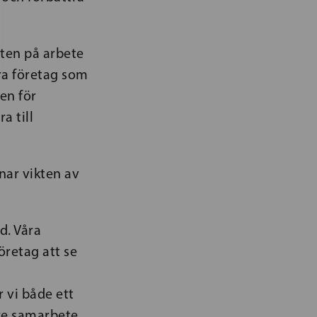
tten på arbete
ora företag som
en för
a till
ar vikten av
d. Våra
öretag att se
 vi både ett
are samarbete