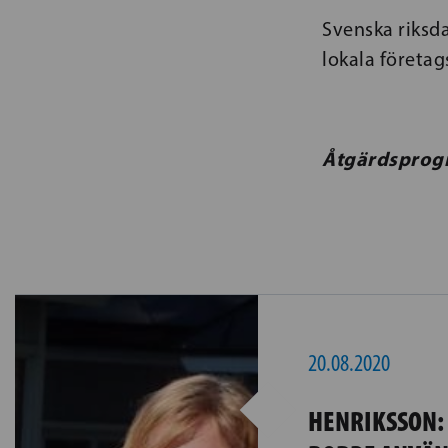
Svenska riks
lokala företa
Åtgärdsprogr
20.08.2020
HENRIKSSON: