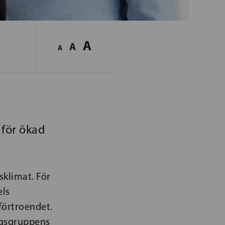
A
A
A
 för ökad
klimat. För
els
förtroendet.
agsgruppens