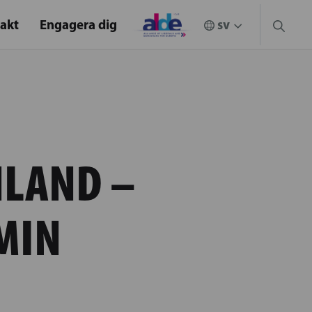
akt
Engagera dig
NLAND –
MIN