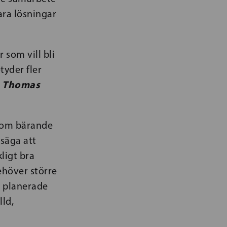
ara lösningar
 som vill bli
tyder fler
Thomas
n
 som bärande
 säga att
ligt bra
ehöver större
n planerade
ld,