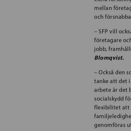
mellan företag
och försnabba
– SFP vill ocks
företagare och
jobb, framhål
Blomqvist.
– Också den s
tanke att det 
arbete är det 
socialskydd fö
flexibilitet a
familjeledigh
genomföras ut