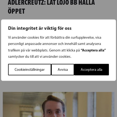
ADLERCREUTZ: LÅT LOJO BB HÅLLA
ÖPPET
Beskedet om att Lojo BB ska hållas stängd
Din integritet är viktig för oss
under sommaren kom plötsligt och oväntat
Vi använder cookies för att förbättra din surfupplevelse, visa
under måndagen. Beskedet har inte
personligt anpassade annonser och innehåll samt analysera
behandlats i HUS beslutandeorgan utan
“Acceptera alla”
trafiken på vår webbplats. Genom att klicka på
nådde sjukhuset och allmänheten som ett
samtycker du till att vi använder cookies.
tjänstemannabeslut.
Cookieinställningar
Avvisa
Acceptera alla
LÄS FÖREGÅENDE ARTIKEL