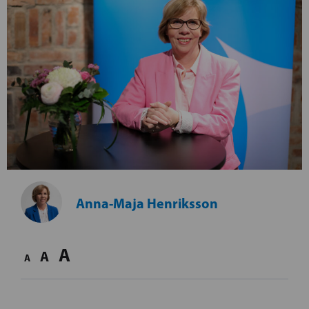
Anna-Maja Henriksson
A
A
A