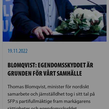
19.11.2022
BLOMQVIST: EGENDOMSSKYDDET ÄR
GRUNDEN FÖR VÅRT SAMHÄLLE
Thomas Blomqvist, minister för nordiskt
samarbete och jämställdhet tog i sitt tal på
SFP:s partifullmäktige fram markägarens
rättigheter och egendomsskyddet.