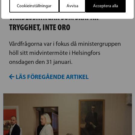
SFP:S MINISTERGRUPP: VI BEHÖVER
Cookieinställningar
Avvisa
Acceptera alla
VÅRDLÖSNINGAR SOM SKAPAR
TRYGGHET, INTE ORO
Vårdfrågorna var i fokus då ministergruppen
höll sitt midvintermöte i Helsingfors
onsdagen den 31 januari.
LÄS FÖREGÅENDE ARTIKEL