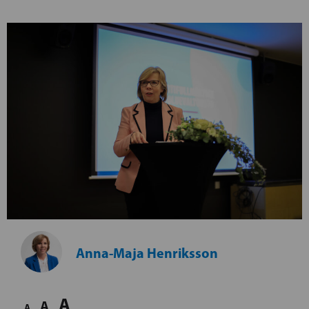
Anna-Maja Henriksson
A
A
A