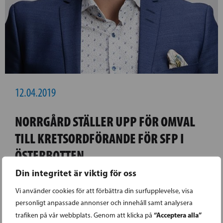
12.04.2019
NORRGÅRD STÄLLER UPP FÖR OMVAL
TILL KRETSORDFÖRANDE FÖR SFP I
ÖSTERBOTTEN
Din integritet är viktig för oss
Nuvarande kretsordförande Martin Norrgård
Vi använder cookies för att förbättra din surfupplevelse, visa
ställer upp för omval till kretsordförande för
personligt anpassade annonser och innehåll samt analysera
SFP i Österbotten. Norrgård valdes enhälligt
“Acceptera alla”
trafiken på vår webbplats. Genom att klicka på