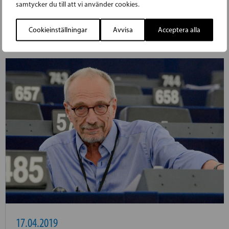
till kretsordförande ifjol.
samtycker du till att vi använder cookies.
LÄS FÖREGÅENDE ARTIKEL
Cookieinställningar
Avvisa
Acceptera alla
17.04.2019