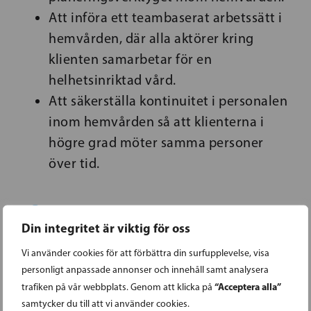
Att införa ett teambaserat arbetssätt i
hemvården, där alla aktörer kring
klienten samarbetar för en
helhetsinriktad vård.
Att säkerställa kontinuitet i personalen
inom hemvården så att klienterna i
högre grad möter samma personer
över tid.
Din integritet är viktig för oss
Vi använder cookies för att förbättra din surfupplevelse, visa
personligt anpassade annonser och innehåll samt analysera
“Acceptera alla”
trafiken på vår webbplats. Genom att klicka på
samtycker du till att vi använder cookies.