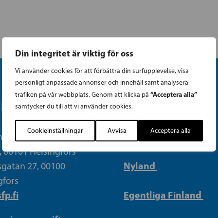
Din integritet är viktig för oss
Vi använder cookies för att förbättra din surfupplevelse, visa
personligt anpassade annonser och innehåll samt analysera
“Acceptera alla”
trafiken på vår webbplats. Genom att klicka på
IKANSLIET
KRETSAR
samtycker du till att vi använder cookies.
Cookieinställningar
Avvisa
Acceptera alla
Helsingfors
n (09) 693 070
, 00101 Helsingfors
Nyland
gatan 27, 00100
gfors
fp.fi
Egentliga Finland