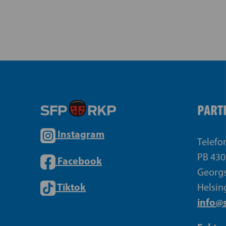
PART
Instagram
Telefo
PB 430
Facebook
Georgs
Tiktok
Helsin
info@s