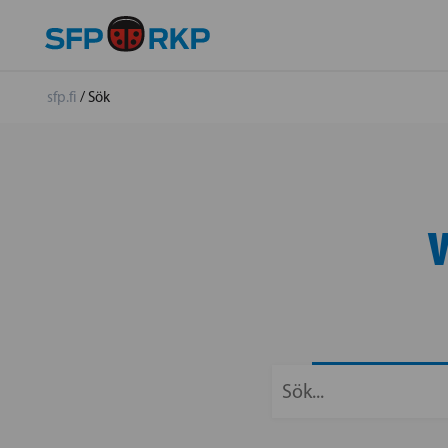
sfp.fi
/
Sök
V