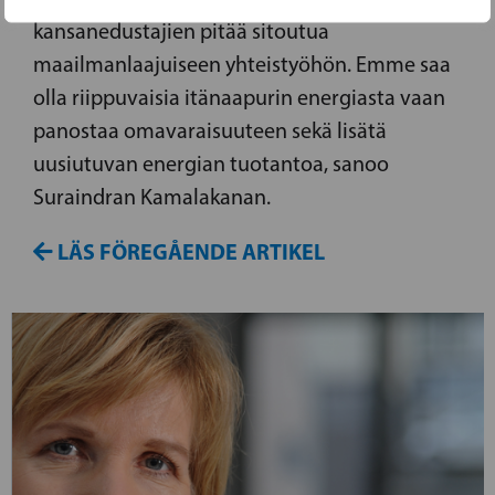
kansanedustajien pitää sitoutua
maailmanlaajuiseen yhteistyöhön. Emme saa
olla riippuvaisia itänaapurin energiasta vaan
panostaa omavaraisuuteen sekä lisätä
uusiutuvan energian tuotantoa, sanoo
Suraindran Kamalakanan.
LÄS FÖREGÅENDE ARTIKEL