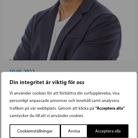
10.05.2022
Din integritet är viktig för oss
SURAINDRAN KAMALAKANAN ON RKP
Vi använder cookies för att förbättra din surfupplevelse, visa
EDUSKUNTAVAALIEHDOKAS SAVO-
personligt anpassade annonser och innehåll samt analysera
“Acceptera alla”
trafiken på vår webbplats. Genom att klicka på
KARJALASSA
samtycker du till att vi använder cookies.
– Maamme turvallisuuspoliittinen tilanne on
Cookieinställningar
Avvisa
Acceptera alla
muuttunut huomattavan paljon. Tulevien