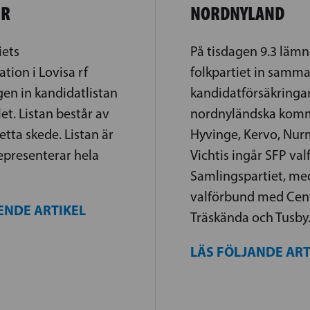
ER
NORDNYLAND
iets
På tisdagen 9.3 läm
ion i Lovisa rf
folkpartiet in samma
en in kandidatlistan
kandidatförsäkringar
et. Listan består av
nordnyländska komm
etta skede. Listan är
Hyvinge, Kervo, Nurm
epresenterar hela
Vichtis ingår SFP v
Samlingspartiet, me
valförbund med Cent
ENDE ARTIKEL
Träskända och Tusby
LÄS FÖLJANDE AR