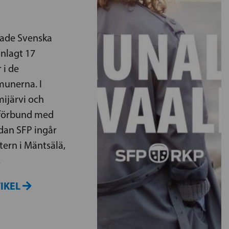
nade Svenska
nlagt 17
 i de
unerna. I
ijärvi och
alförbund med
dan SFP ingår
ern i Mäntsälä,
.
TIKEL