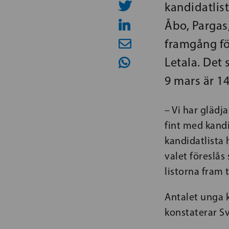
kandidatlis
Åbo, Pargas,
framgång fö
Letala. Det
9 mars är 14
– Vi har gläd
fint med kand
kandidatlista 
valet föreslås
listorna fram 
Antalet unga 
konstaterar S