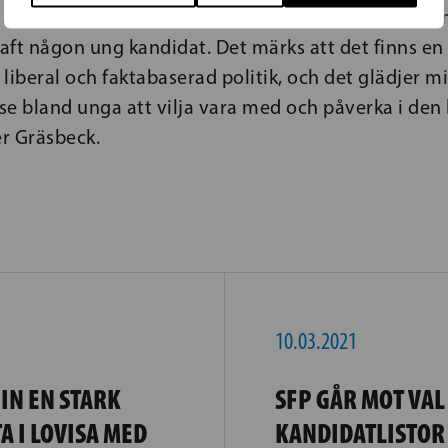
val med rekordmånga unga i kretsen, också i flera k
haft någon ung kandidat. Det märks att det finns en
liberal och faktabaserad politik, och det glädjer mi
sse bland unga att vilja vara med och påverka i den 
er Gräsbeck.
10.03.2021
IN EN STARK
SFP GÅR MOT VAL
A I LOVISA MED
KANDIDATLISTOR 