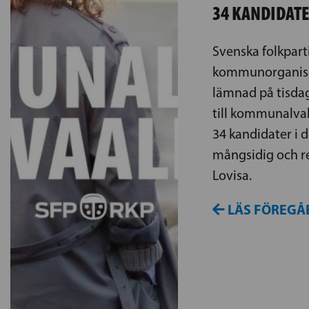
34 KANDIDAT
Svenska folkpart
kommunorganisat
lämnad på tisdag
till kommunalval
34 kandidater i d
mångsidig och r
Lovisa.
LÄS FÖREGÅ