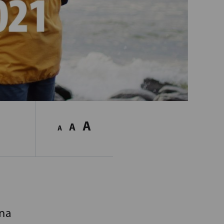
A
A
A
ina