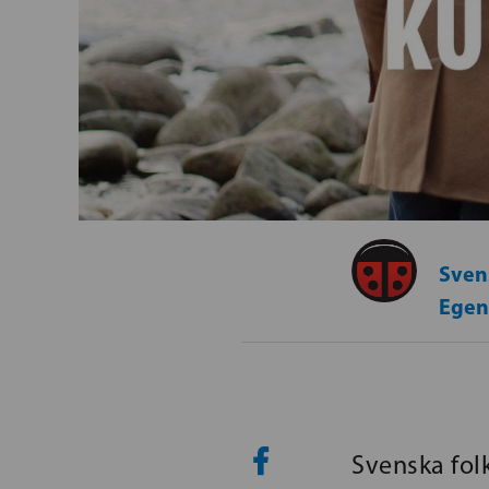
Svens
Egen
Svenska folk