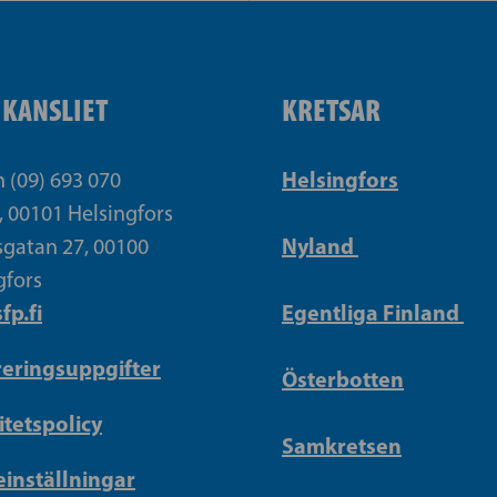
IKANSLIET
KRETSAR
Helsingfors
n (09) 693 070
, 00101 Helsingfors
Nyland
gatan 27, 00100
gfors
fp.fi
Egentliga Finland
reringsuppgifter
Österbotten
itetspolicy
Samkretsen
inställningar