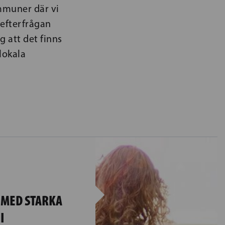
ommuner där vi
 efterfrågan
g att det finns
lokala
 MED STARKA
I