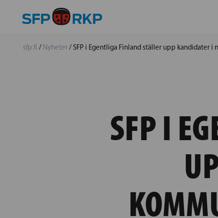
sfp.fi
/
Nyheter
/
SFP i Egentliga Finland ställer upp kandidater 
SFP I E
UP
KOMMU