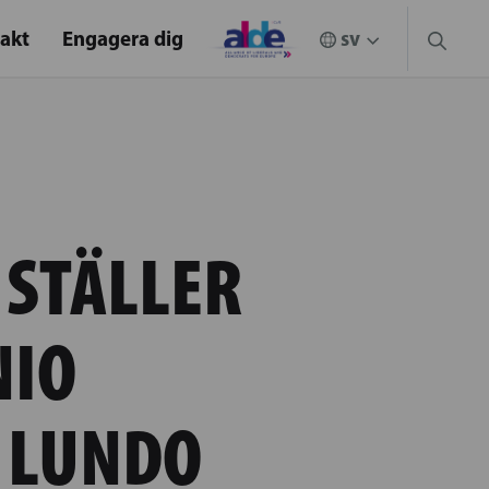
akt
Engagera dig
 STÄLLER
NIO
 LUNDO