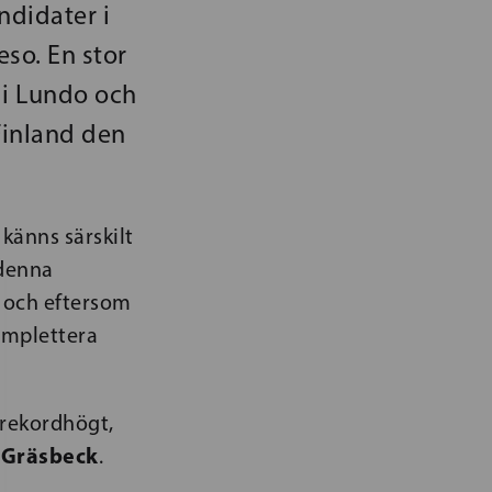
ndidater i
eso. En stor
 i Lundo och
Finland den
känns särskilt
 denna
l och eftersom
komplettera
 rekordhögt,
 Gräsbeck
.