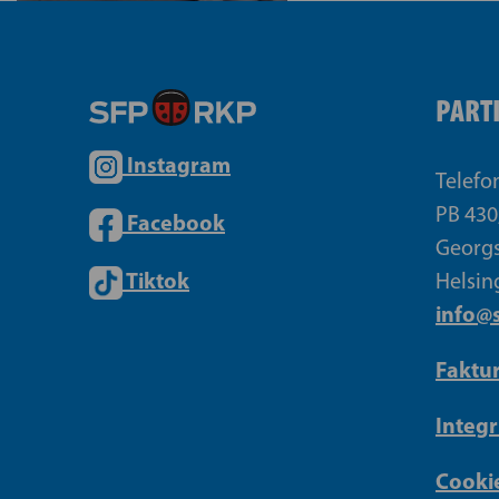
PART
Instagram
Telefo
PB 430
Facebook
Georgs
Tiktok
Helsin
info@s
Faktu
Integr
Cookie