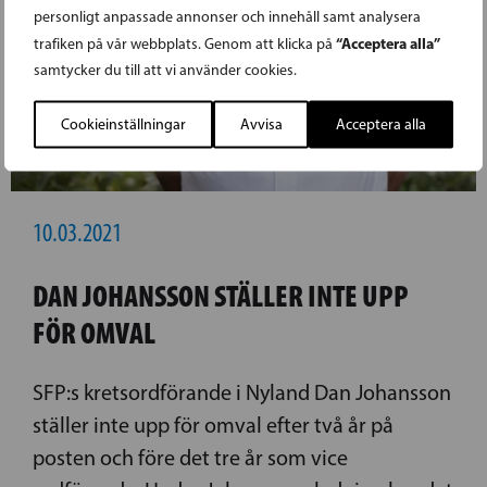
personligt anpassade annonser och innehåll samt analysera
“Acceptera alla”
trafiken på vår webbplats. Genom att klicka på
samtycker du till att vi använder cookies.
Cookieinställningar
Avvisa
Acceptera alla
10.03.2021
DAN JOHANSSON STÄLLER INTE UPP
FÖR OMVAL
SFP:s kretsordförande i Nyland Dan Johansson
ställer inte upp för omval efter två år på
posten och före det tre år som vice