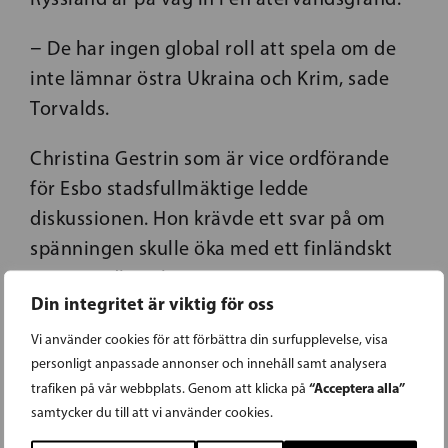
− De har ingen global roll att spela om de
inte lämnar östra Ukraina och Krim, sade
Torvalds.
Christina Gestrin som är vice ordförande
för Esbo stadsfullmäktige ledde
diskussionen. Hon krävde ett svar på om
spänningen skulle öka med ett finländskt
Nato-medlemskap.
Din integritet är viktig för oss
Torvalds påminde om att Ryssland förutom
Vi använder cookies för att förbättra din surfupplevelse, visa
Baltikum har en gemensam gräns med
personligt anpassade annonser och innehåll samt analysera
Norge uppe i norr.
“Acceptera alla”
trafiken på vår webbplats. Genom att klicka på
samtycker du till att vi använder cookies.
− Är det ett problem för Ryssland med