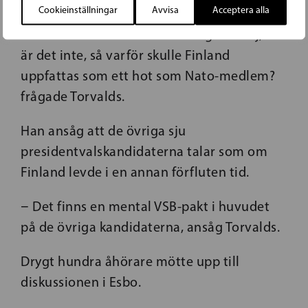
Cookieinställningar
Avvisa
Acceptera alla
Kirkenäs i Norge eller med Bornholm i
Danmark i närheten av Kaliningrad. Nej, det
är det inte, så varför skulle Finland
uppfattas som ett hot som Nato-medlem?
frågade Torvalds.
Han ansåg att de övriga sju
presidentvalskandidaterna talar som om
Finland levde i en annan förfluten tid.
− Det finns en mental VSB-pakt i huvudet
på de övriga kandidaterna, ansåg Torvalds.
Drygt hundra åhörare mötte upp till
diskussionen i Esbo.