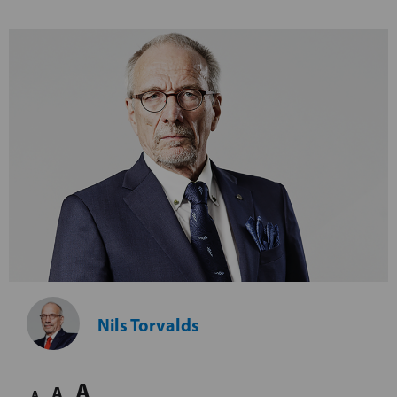
Nils Torvalds
A
A
A