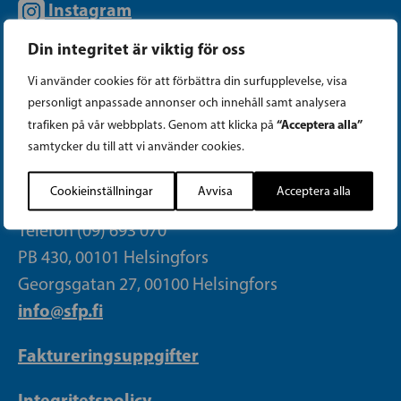
Instagram
Din integritet är viktig för oss
Facebook
Vi använder cookies för att förbättra din surfupplevelse, visa
Tiktok
personligt anpassade annonser och innehåll samt analysera
“Acceptera alla”
trafiken på vår webbplats. Genom att klicka på
samtycker du till att vi använder cookies.
PARTIKANSLIET
Cookieinställningar
Avvisa
Acceptera alla
Telefon (09) 693 070
PB 430, 00101 Helsingfors
Georgsgatan 27, 00100 Helsingfors
info@sfp.fi
Faktureringsuppgifter
Integritetspolicy