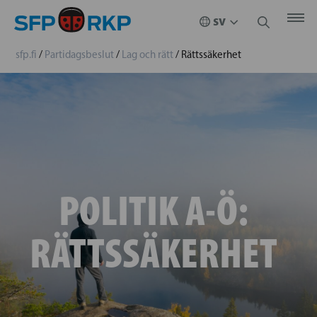
sfp.fi
/
Partidagsbeslut
/
Lag och rätt
/
Rättssäkerhet
POLITIK A-Ö:
RÄTTSSÄKERHET