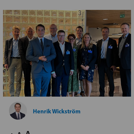
Henrik Wickström
A