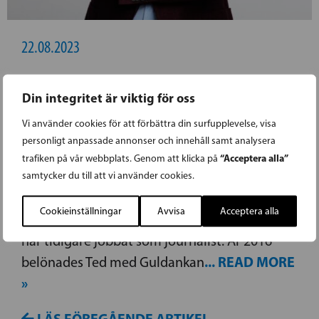
22.08.2023
PRIDERÖRELSEN HAR INTE RÅD ATT
Din integritet är viktig för oss
STÄNGA UT NÅGON SOM ÄR VÄLVILLIGT
Vi använder cookies för att förbättra din surfupplevelse, visa
INSTÄLLD
personligt anpassade annonser och innehåll samt analysera
“Acceptera alla”
trafiken på vår webbplats. Genom att klicka på
Text: Ted Urho Ted Urho är verksamhets­ledare
samtycker du till att vi använder cookies.
för den liberala tankesmedjan Agenda. ­Till
Cookieinställningar
Avvisa
Acceptera alla
utbildningen är han pedagogie kandidat, och
har tidigare jobbat som journalist. År 2016
... READ MORE
belönades Ted med Guld­ankan
»
LÄS FÖREGÅENDE ARTIKEL