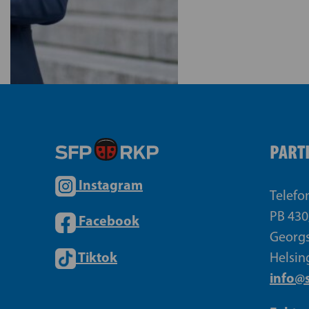
PART
Instagram
Telefo
PB 430
Facebook
Georgs
Tiktok
Helsin
info@s