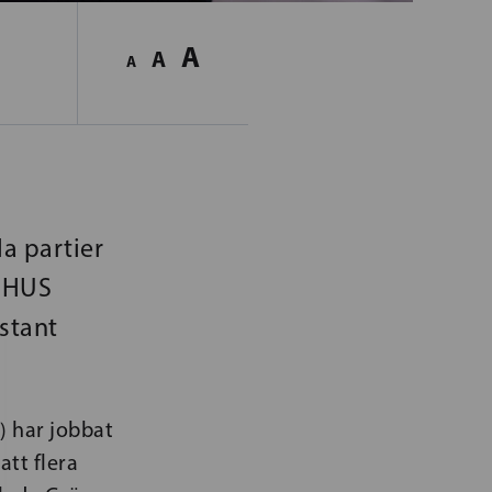
A
A
A
a partier
e HUS
stant
) har jobbat
att flera