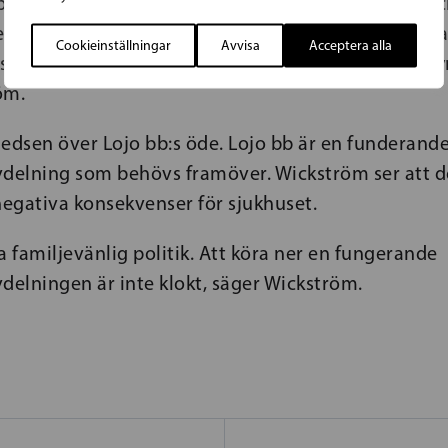
 partier är representerade inom HUS, så som SDP o
at att planerna är problematiska. Nu hoppas jag at
Cookieinställningar
Avvisa
Acceptera alla
skraft i praktiken. Nu räcker det inte enbart med s
röm.
edsen över Lojo bb:s öde. Lojo bb är en funderand
vdelning som behövs framöver. Wickström ser att de
egativa konsekvenser för sjukhuset.
a familjevänlig politik. Att köra ner en fungerande
delningen är inte klokt, säger Wickström.