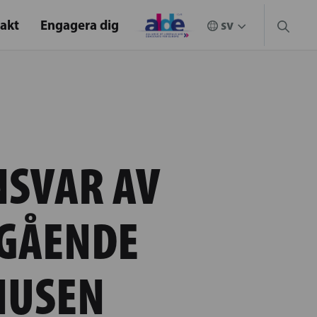
akt
Engagera dig
NSVAR AV
NGÅENDE
HUSEN