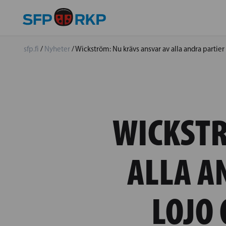
sfp.fi
/
Nyheter
/
Wickström: Nu krävs ansvar av alla andra parti
WICKSTR
ALLA A
LOJO