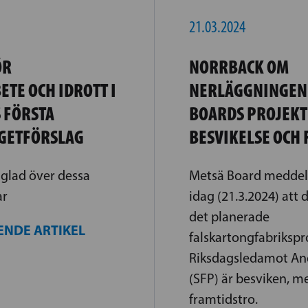
21.03.2024
ÖR
NORRBACK OM
TE OCH IDROTT I
NERLÄGGNINGEN
 FÖRSTA
BOARDS PROJEKT 
GETFÖRSLAG
BESVIKELSE OCH
 glad över dessa
Metsä Board meddel
ar
idag (21.3.2024) att
det planerade
ENDE ARTIKEL
falskartongfabrikspro
Riksdagsledamot An
(SFP) är besviken, m
framtidstro.