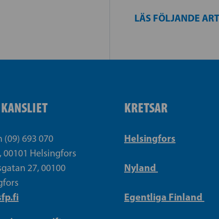
LÄS FÖLJANDE AR
IKANSLIET
KRETSAR
Helsingfors
n (09) 693 070
, 00101 Helsingfors
Nyland
gatan 27, 00100
gfors
fp.fi
Egentliga Finland