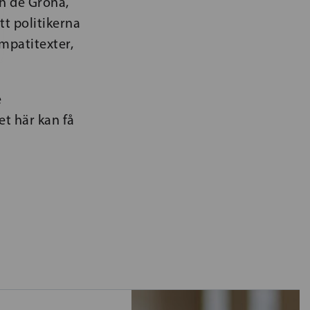
ch de Gröna,
t politikerna
ympatitexter,
e
t här kan få