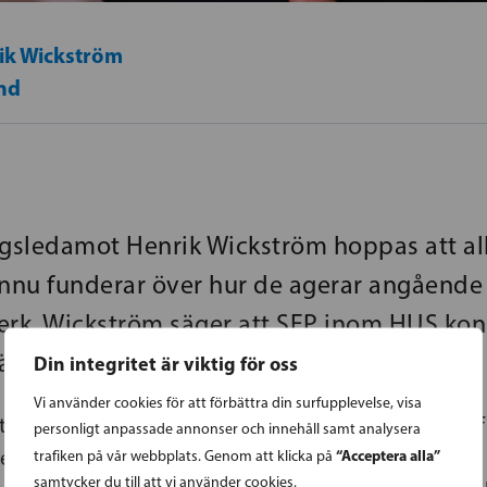
ik Wickström
nd
agsledamot Henrik Wickström hoppas att all
nnu funderar över hur de agerar angåend
erk. Wickström säger att SFP inom HUS kon
närsjukhusen.
Din integritet är viktig för oss
Vi använder cookies för att förbättra din surfupplevelse, visa
tanter (Elin Blomqvist-Valtonen och Karin Cederlöf
personligt anpassade annonser och innehåll samt analysera
“Acceptera alla”
en Borgå, Lojo och Raseborg konstant. Jag har sett 
trafiken på vår webbplats. Genom att klicka på
samtycker du till att vi använder cookies.