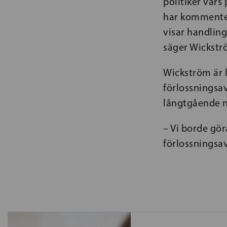
politiker vars
har kommenter
visar handling
säger Wickst
Wickström är l
förlossningsa
långtgående n
– Vi borde gör
förlossningsav