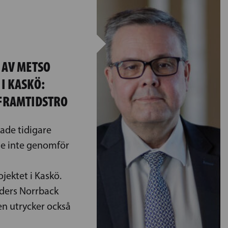
 AV METSO
I KASKÖ:
 FRAMTIDSTRO
ade tidigare
 de inte genomför
jektet i Kaskö.
ders Norrback
en utrycker också