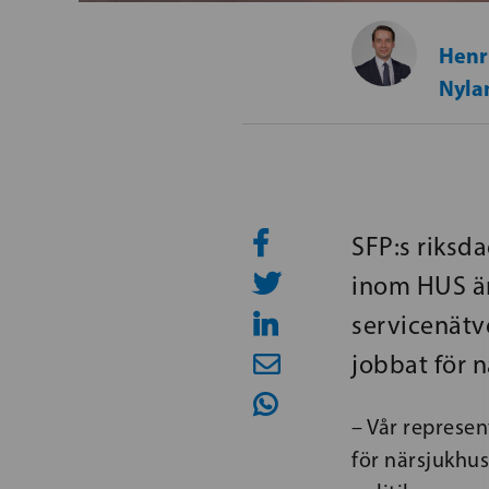
Henr
Nyla
SFP:s riksd
inom HUS ä
servicenätv
jobbat för 
– Vår represen
för närsjukhus