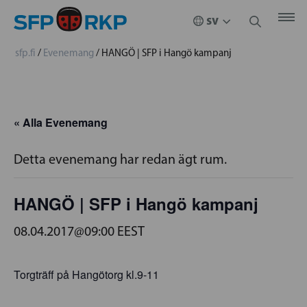
sfp.fi
/
Evenemang
/
HANGÖ | SFP i Hangö kampanj
« Alla Evenemang
Detta evenemang har redan ägt rum.
HANGÖ | SFP i Hangö kampanj
08.04.2017@09:00
EEST
Torgträff på Hangötorg kl.9-11