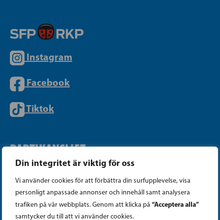
Instagram
Facebook
Tiktok
PARTIKANSLIET
Din integritet är viktig för oss
Telefon (09) 693 070
Vi använder cookies för att förbättra din surfupplevelse, visa
PB 430, 00101 Helsingfors
personligt anpassade annonser och innehåll samt analysera
“Acceptera alla”
trafiken på vår webbplats. Genom att klicka på
Georgsgatan 27, 00100 Helsingfors
samtycker du till att vi använder cookies.