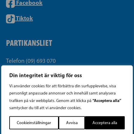
Facebook
Tiktok
PARTIKANSLIET
Telefon (09) 693 070
PB 430, 00101 Helsingfors
Din integritet är viktig för oss
Georgsgatan 27, 00100 Helsingfors
Vi använder cookies för att förbättra din surfupplevelse, visa
info@sfp.fi
personligt anpassade annonser och innehåll samt analysera
“Acceptera alla”
trafiken på vår webbplats. Genom att klicka på
Faktureringsuppgifter
samtycker du till att vi använder cookies.
Integritetspolicy
Cookieinställningar
Avvisa
Acceptera alla
Cookieinställningar