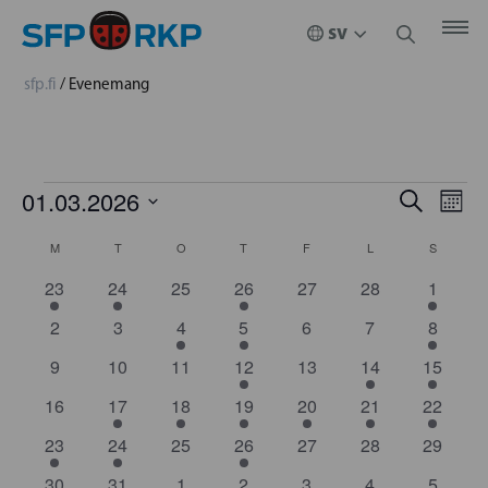
sfp.fi
/
Evenemang
EVENE
01.03.2026
EV
EVENEMANG
Sök
Måna
Välj
VYN
SEARC
KALENDER
M
MÅNDAG
T
TISDAG
O
ONSDAG
T
TORSDAG
F
FREDAG
L
LÖRDAG
S
SÖNDA
datum.
AND
3
1
0
4
0
0
1
23
24
25
26
27
28
1
AV
evenemang
evenemang
evenemang
evenemang
evenemang
evenemang
evenem
VIEWS
0
0
2
2
0
0
1
2
3
4
5
6
7
8
EVENEMANG
evenemang
evenemang
evenemang
evenemang
evenemang
evenemang
evenem
0
0
0
1
0
1
1
9
10
11
12
13
14
15
NAVIGA
evenemang
evenemang
evenemang
evenemang
evenemang
evenemang
evenem
0
1
3
5
1
1
1
16
17
18
19
20
21
22
evenemang
evenemang
evenemang
evenemang
evenemang
evenemang
evenem
2
3
0
3
0
0
0
23
24
25
26
27
28
29
evenemang
evenemang
evenemang
evenemang
evenemang
evenemang
evenem
1
4
2
0
0
0
0
30
31
1
2
3
4
5