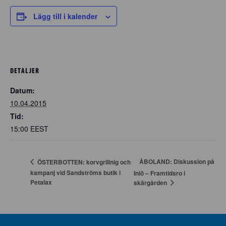
Lägg till i kalender
DETALJER
Datum:
10.04.2015
Tid:
15:00
EEST
ÅBOLAND: Diskussion på
ÖSTERBOTTEN: korvgrillnig och
kampanj vid Sandströms butik i
Iniö – Framtidsro i
Petalax
skärgården