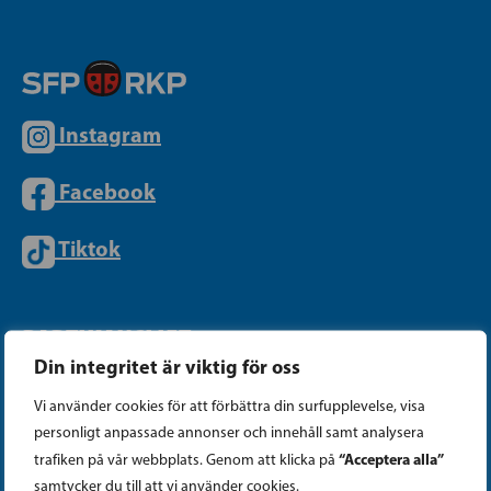
Instagram
Facebook
Tiktok
PARTIKANSLIET
Din integritet är viktig för oss
Telefon (09) 693 070
Vi använder cookies för att förbättra din surfupplevelse, visa
personligt anpassade annonser och innehåll samt analysera
PB 430, 00101 Helsingfors
“Acceptera alla”
trafiken på vår webbplats. Genom att klicka på
Georgsgatan 27, 00100 Helsingfors
samtycker du till att vi använder cookies.