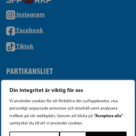
Instagram
Facebook
Tiktok
PARTIKANSLIET
Telefon (09) 693 070
Din integritet är viktig för oss
PB 430, 00101 Helsingfors
Vi använder cookies för att förbättra din surfupplevelse, visa
Georgsgatan 27, 00100 Helsingfors
personligt anpassade annonser och innehåll samt analysera
info@sfp.fi
“Acceptera alla”
trafiken på vår webbplats. Genom att klicka på
samtycker du till att vi använder cookies.
Faktureringsuppgifter