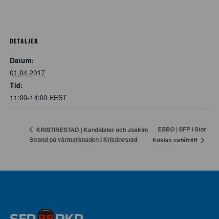
DETALJER
Datum:
01.04.2017
Tid:
11:00-14:00
EEST
ESBO | SFP i Stor
KRISTINESTAD | Kandidater och Joakim
Strand på vårmarknaden i Kristinestad
Köklax caféträff