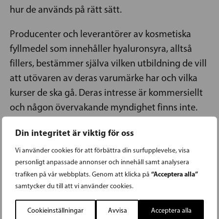
hur de används på rätt sätt.
Producenter och leverantörer av kosmetiska
fyllmedel som innehåller hyaluronsyra, alltså
fillers, bestämmer själva vilken utbildning de vill
att utövaren av deras varumärke har och vilka
kurser de ska gå. Deras intresse är kommersiellt
och någon övervakande myndighet finns inte.
Globalt finns en uppsjö av fillers som vem som
Din integritet är viktig för oss
helst kan köpa och använda. Som vår
lagstiftning är i dag kan vem som helst beställa i
Vi använder cookies för att förbättra din surfupplevelse, visa
personligt anpassade annonser och innehåll samt analysera
princip vilken kosmetisk produkt som helst på
“Acceptera alla”
trafiken på vår webbplats. Genom att klicka på
nätet och erbjuda behandling, utan att hen har
samtycker du till att vi använder cookies.
någon utbildning på området.
Cookieinställningar
Avvisa
Acceptera alla